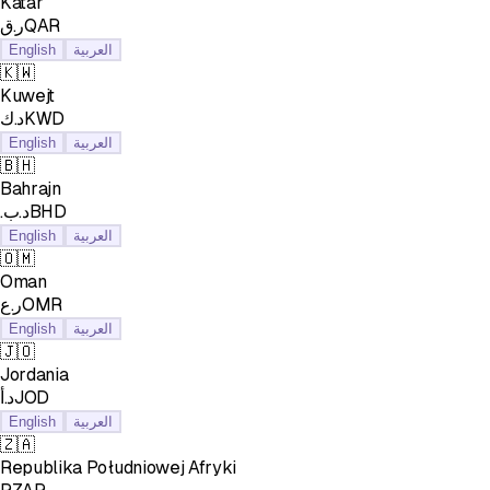
Katar
ر.قQAR
English
العربية
🇰🇼
Kuwejt
د.كKWD
English
العربية
🇧🇭
Bahrajn
.د.بBHD
English
العربية
🇴🇲
Oman
ر.عOMR
English
العربية
🇯🇴
Jordania
د.أJOD
English
العربية
🇿🇦
Republika Południowej Afryki