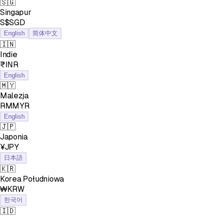
🇸🇬
Singapur
S$SGD
English
简体中文
🇮🇳
Indie
₹INR
English
🇲🇾
Malezja
RMMYR
English
🇯🇵
Japonia
¥JPY
日本語
🇰🇷
Korea Południowa
₩KRW
한국어
🇮🇩