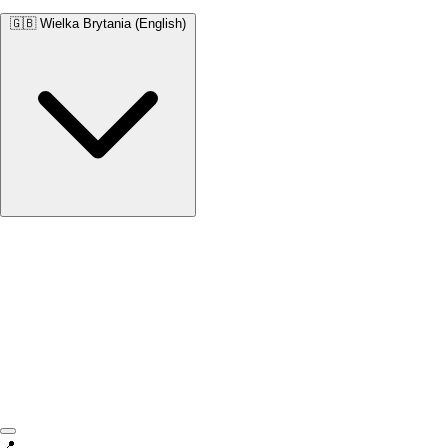
🇬🇧
Wielka Brytania (English)
Wielka Brytania
English • £
📍