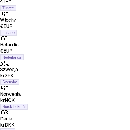
₺TRY
Türkçe
🇮🇹
Włochy
€EUR
Italiano
🇳🇱
Holandia
€EUR
Nederlands
🇸🇪
Szwecja
krSEK
Svenska
🇳🇴
Norwegia
krNOK
Norsk bokmål
🇩🇰
Dania
krDKK