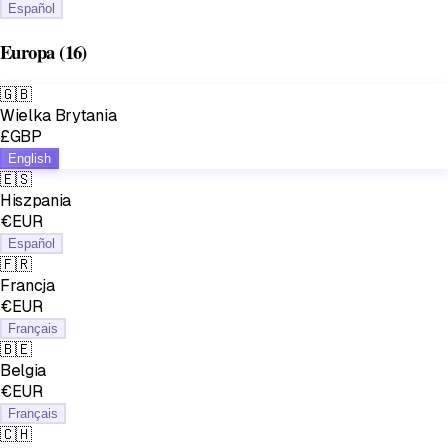
Español
Europa
(16)
🇬🇧
Wielka Brytania
£GBP
English
🇪🇸
Hiszpania
€EUR
Español
🇫🇷
Francja
€EUR
Français
🇧🇪
Belgia
€EUR
Français
🇨🇭