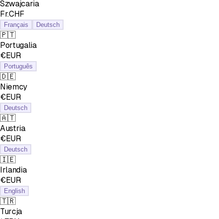
Szwajcaria
Fr.CHF
Français
Deutsch
🇵🇹
Portugalia
€EUR
Português
🇩🇪
Niemcy
€EUR
Deutsch
🇦🇹
Austria
€EUR
Deutsch
🇮🇪
Irlandia
€EUR
English
🇹🇷
Turcja