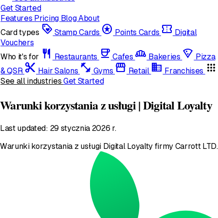
Get Started
Features
Pricing
Blog
About
loyalty
stars
confirmation_number
Card types
Stamp Cards
Points Cards
Digital
Vouchers
restaurant
coffee
bakery_dining
local_pizza
Who it's for
Restaurants
Cafes
Bakeries
Pizza
content_cut
fitness_center
storefront
domain
apps
& QSR
Hair Salons
Gyms
Retail
Franchises
See all industries
Get Started
Warunki korzystania z usługi | Digital Loyalty
Last updated: 29 stycznia 2026 r.
Warunki korzystania z usługi Digital Loyalty firmy Carrott LTD.