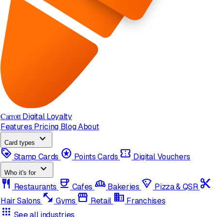
Carrott
Digital Loyalty
Features
Pricing
Blog
About
expand_more
Card types
loyalty
stars
confirmation_number
Stamp Cards
Points Cards
Digital Vouchers
expand_more
Who it's for
restaurant
coffee
bakery_dining
local_pizza
content_cut
Restaurants
Cafes
Bakeries
Pizza & QSR
fitness_center
storefront
domain
Hair Salons
Gyms
Retail
Franchises
apps
See all industries