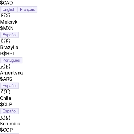
$CAD
English
Français
🇲🇽
Meksyk
$MXN
Español
🇧🇷
Brazylia
R$BRL
Português
🇦🇷
Argentyna
$ARS
Español
🇨🇱
Chile
$CLP
Español
🇨🇴
Kolumbia
$COP