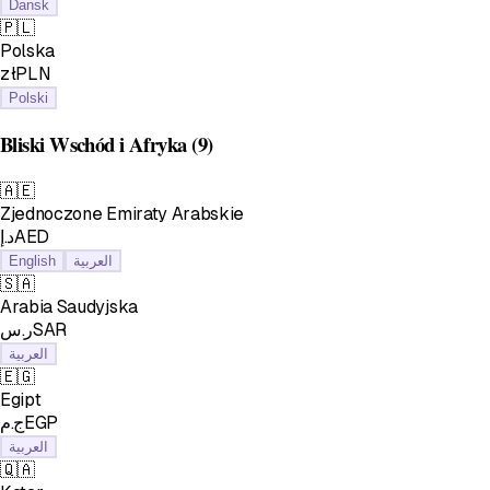
Dansk
🇵🇱
Polska
złPLN
Polski
Bliski Wschód i Afryka
(9)
🇦🇪
Zjednoczone Emiraty Arabskie
د.إAED
English
العربية
🇸🇦
Arabia Saudyjska
ر.سSAR
العربية
🇪🇬
Egipt
ج.مEGP
العربية
🇶🇦