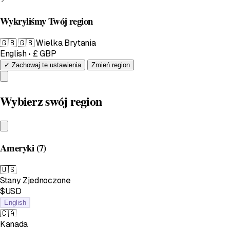
Wykryliśmy Twój region
🇬🇧
🇬🇧 Wielka Brytania
English • £ GBP
✓ Zachowaj te ustawienia
Zmień region
Wybierz swój region
Ameryki
(7)
🇺🇸
Stany Zjednoczone
$USD
English
🇨🇦
Kanada