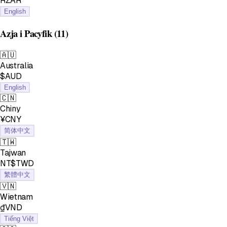
RZAR
English
Azja i Pacyfik
(11)
🇦🇺
Australia
$AUD
English
🇨🇳
Chiny
¥CNY
简体中文
🇹🇼
Tajwan
NT$TWD
繁體中文
🇻🇳
Wietnam
₫VND
Tiếng Việt