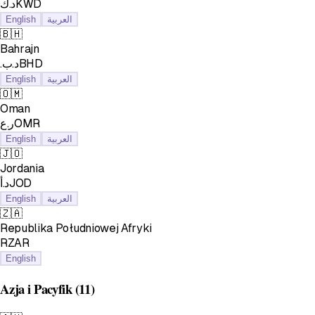
د.كKWD
English
العربية
🇧🇭
Bahrajn
.د.بBHD
English
العربية
🇴🇲
Oman
ر.عOMR
English
العربية
🇯🇴
Jordania
د.أJOD
English
العربية
🇿🇦
Republika Południowej Afryki
RZAR
English
Azja i Pacyfik
(11)