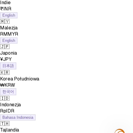
Indie
₹INR
English
🇲🇾
Malezja
RMMYR
English
🇯🇵
Japonia
¥JPY
日本語
🇰🇷
Korea Południowa
₩KRW
한국어
🇮🇩
Indonezja
RpIDR
Bahasa Indonesia
🇹🇭
Tajlandia