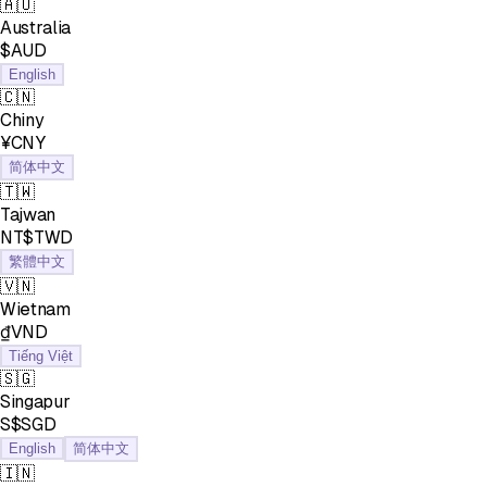
🇦🇺
Australia
$AUD
English
🇨🇳
Chiny
¥CNY
简体中文
🇹🇼
Tajwan
NT$TWD
繁體中文
🇻🇳
Wietnam
₫VND
Tiếng Việt
🇸🇬
Singapur
S$SGD
English
简体中文
🇮🇳