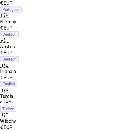
€EUR
Português
🇩🇪
Niemcy
€EUR
Deutsch
🇦🇹
Austria
€EUR
Deutsch
🇮🇪
Irlandia
€EUR
English
🇹🇷
Turcja
₺TRY
Türkçe
🇮🇹
Włochy
€EUR