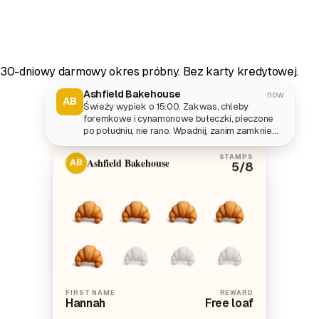
30-dniowy darmowy okres próbny. Bez karty kredytowej.
Ashfield Bakehouse
now
AB
Świeży wypiek o 15:00. Zakwas, chleby
foremkowe i cynamonowe bułeczki, pieczone
po południu, nie rano. Wpadnij, zanim zamkniemy
o 17:00.
STAMPS
Ashfield Bakehouse
AB
5
/8
FIRST NAME
REWARD
Hannah
Free loaf