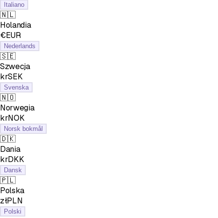
Italiano
🇳🇱
Holandia
€EUR
Nederlands
🇸🇪
Szwecja
krSEK
Svenska
🇳🇴
Norwegia
krNOK
Norsk bokmål
🇩🇰
Dania
krDKK
Dansk
🇵🇱
Polska
złPLN
Polski