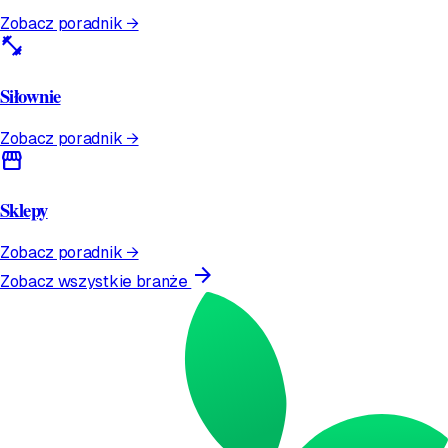
Zobacz poradnik →
fitness_center
Siłownie
Zobacz poradnik →
storefront
Sklepy
Zobacz poradnik →
arrow_forward
Zobacz wszystkie branże