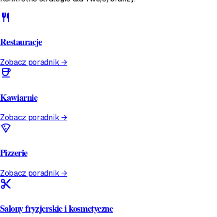
restaurant
Restauracje
Zobacz poradnik →
coffee
Kawiarnie
Zobacz poradnik →
local_pizza
Pizzerie
Zobacz poradnik →
content_cut
Salony fryzjerskie i kosmetyczne