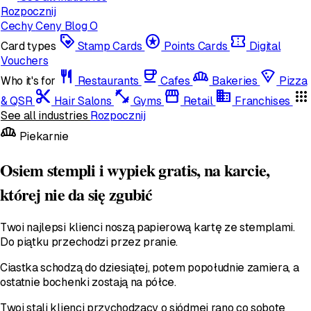
Rozpocznij
Cechy
Ceny
Blog
O
loyalty
stars
confirmation_number
Card types
Stamp Cards
Points Cards
Digital
Vouchers
restaurant
coffee
bakery_dining
local_pizza
Who it's for
Restaurants
Cafes
Bakeries
Pizza
content_cut
fitness_center
storefront
domain
apps
& QSR
Hair Salons
Gyms
Retail
Franchises
See all industries
Rozpocznij
bakery_dining
Piekarnie
Osiem stempli i wypiek gratis, na karcie,
której nie da się zgubić
Twoi najlepsi klienci noszą papierową kartę ze stemplami.
Do piątku przechodzi przez pranie.
Ciastka schodzą do dziesiątej, potem popołudnie zamiera, a
ostatnie bochenki zostają na półce.
Twoi stali klienci przychodzący o siódmej rano co sobotę