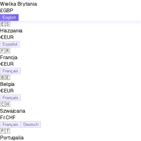
Wielka Brytania
£GBP
English
🇪🇸
Hiszpania
€EUR
Español
🇫🇷
Francja
€EUR
Français
🇧🇪
Belgia
€EUR
Français
🇨🇭
Szwajcaria
Fr.CHF
Français
Deutsch
🇵🇹
Portugalia