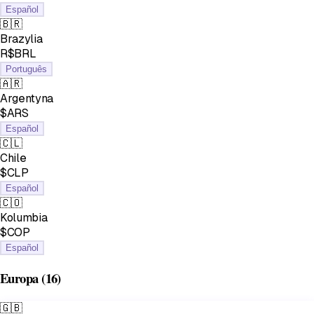
Español
🇧🇷
Brazylia
R$BRL
Português
🇦🇷
Argentyna
$ARS
Español
🇨🇱
Chile
$CLP
Español
🇨🇴
Kolumbia
$COP
Español
Europa
(16)
🇬🇧