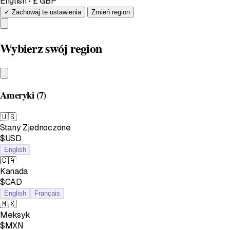
English • £ GBP
✓ Zachowaj te ustawienia
Zmień region
Wybierz swój region
Ameryki
(7)
🇺🇸
Stany Zjednoczone
$USD
English
🇨🇦
Kanada
$CAD
English
Français
🇲🇽
Meksyk
$MXN