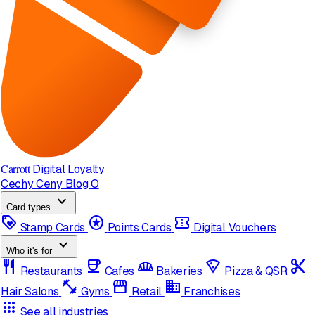
Carrott
Digital Loyalty
Cechy
Ceny
Blog
O
expand_more
Card types
loyalty
stars
confirmation_number
Stamp Cards
Points Cards
Digital Vouchers
expand_more
Who it's for
restaurant
coffee
bakery_dining
local_pizza
content_cut
Restaurants
Cafes
Bakeries
Pizza & QSR
fitness_center
storefront
domain
Hair Salons
Gyms
Retail
Franchises
apps
See all industries