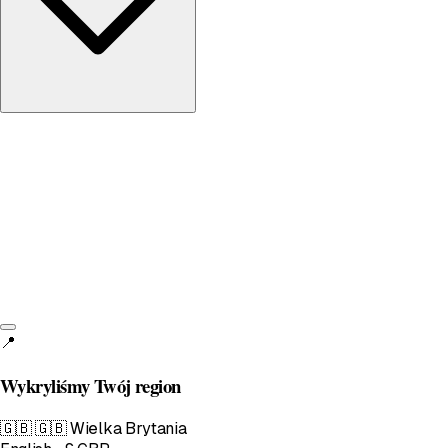
Wielka Brytania
English • £
📍
Wykryliśmy Twój region
🇬🇧
🇬🇧 Wielka Brytania