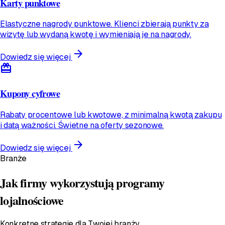
Karty punktowe
Elastyczne nagrody punktowe. Klienci zbierają punkty za
wizytę lub wydaną kwotę i wymieniają je na nagrody.
arrow_forward
Dowiedz się więcej
redeem
Kupony cyfrowe
Rabaty procentowe lub kwotowe, z minimalną kwotą zakupu
i datą ważności. Świetne na oferty sezonowe.
arrow_forward
Dowiedz się więcej
Branże
Jak firmy wykorzystują programy
lojalnościowe
Konkretne strategie dla Twojej branży.