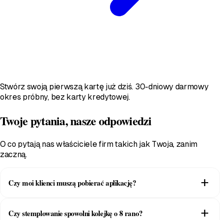
Stwórz swoją pierwszą kartę już dziś. 30-dniowy darmowy
okres próbny, bez karty kredytowej.
Twoje pytania, nasze odpowiedzi
O co pytają nas właściciele firm takich jak Twoja, zanim
zaczną.
add
Czy moi klienci muszą pobierać aplikację?
Nie. Skanują kod QR raz, a karta trafia od razu do Apple Wallet
add
Czy stemplowanie spowolni kolejkę o 8 rano?
lub Google Wallet. Nic nie instalują i nic nie wpisują, płacąc za