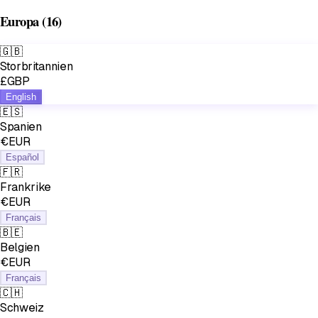
Europa
(16)
🇬🇧
Storbritannien
£GBP
English
🇪🇸
Spanien
€EUR
Español
🇫🇷
Frankrike
€EUR
Français
🇧🇪
Belgien
€EUR
Français
🇨🇭
Schweiz