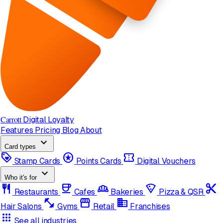
Carrott
Digital Loyalty
Features
Pricing
Blog
About
expand_more
Card types
loyalty
stars
confirmation_number
Stamp Cards
Points Cards
Digital Vouchers
expand_more
Who it's for
restaurant
coffee
bakery_dining
local_pizza
content_cut
Restaurants
Cafes
Bakeries
Pizza & QSR
fitness_center
storefront
domain
Hair Salons
Gyms
Retail
Franchises
apps
See all industries