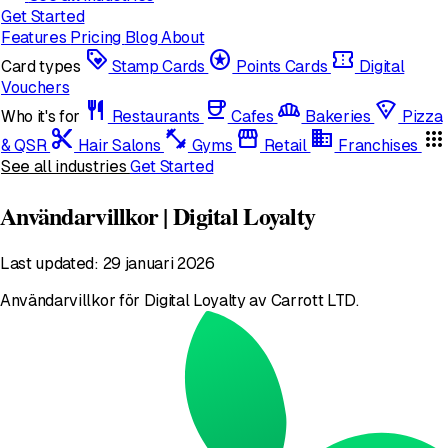
Get Started
Features
Pricing
Blog
About
loyalty
stars
confirmation_number
Card types
Stamp Cards
Points Cards
Digital
Vouchers
restaurant
coffee
bakery_dining
local_pizza
Who it's for
Restaurants
Cafes
Bakeries
Pizza
content_cut
fitness_center
storefront
domain
apps
& QSR
Hair Salons
Gyms
Retail
Franchises
See all industries
Get Started
Användarvillkor | Digital Loyalty
Last updated: 29 januari 2026
Användarvillkor för Digital Loyalty av Carrott LTD.