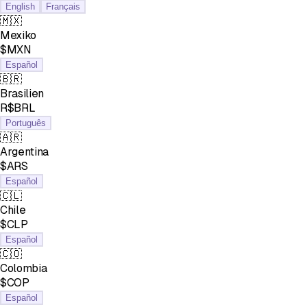
English
Français
🇲🇽
Mexiko
$MXN
Español
🇧🇷
Brasilien
R$BRL
Português
🇦🇷
Argentina
$ARS
Español
🇨🇱
Chile
$CLP
Español
🇨🇴
Colombia
$COP
Español