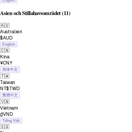
English
Asien och Stillahavsområdet
(11)
🇦🇺
Australien
$AUD
English
🇨🇳
Kina
¥CNY
简体中文
🇹🇼
Taiwan
NT$TWD
繁體中文
🇻🇳
Vietnam
₫VND
Tiếng Việt
🇸🇬