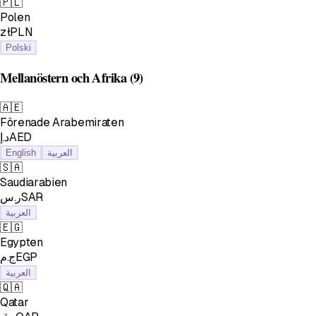
🇵🇱
Polen
złPLN
Polski
Mellanöstern och Afrika
(9)
🇦🇪
Förenade Arabemiraten
د.إAED
English
العربية
🇸🇦
Saudiarabien
ر.سSAR
العربية
🇪🇬
Egypten
ج.مEGP
العربية
🇶🇦
Qatar