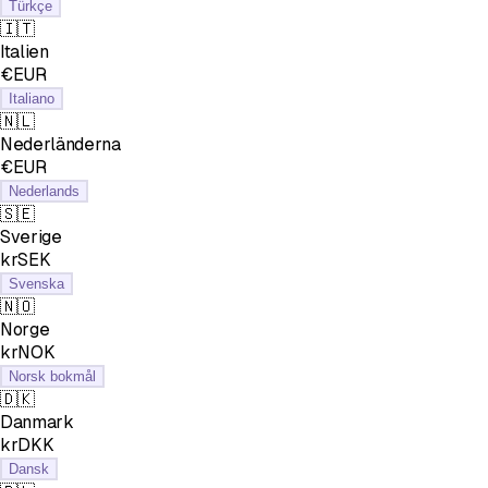
Türkçe
🇮🇹
Italien
€EUR
Italiano
🇳🇱
Nederländerna
€EUR
Nederlands
🇸🇪
Sverige
krSEK
Svenska
🇳🇴
Norge
krNOK
Norsk bokmål
🇩🇰
Danmark
krDKK
Dansk