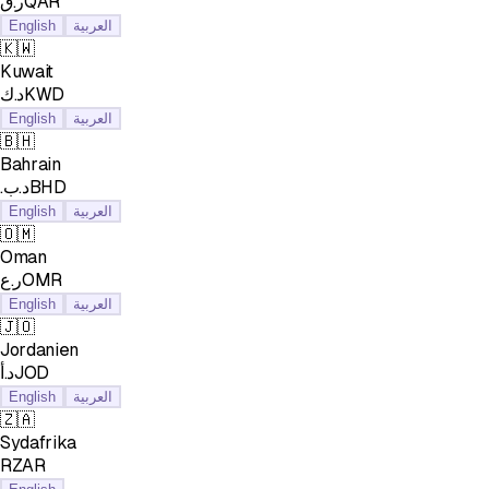
ر.قQAR
English
العربية
🇰🇼
Kuwait
د.كKWD
English
العربية
🇧🇭
Bahrain
.د.بBHD
English
العربية
🇴🇲
Oman
ر.عOMR
English
العربية
🇯🇴
Jordanien
د.أJOD
English
العربية
🇿🇦
Sydafrika
RZAR