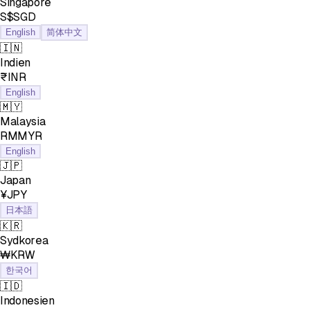
Singapore
S$SGD
English
简体中文
🇮🇳
Indien
₹INR
English
🇲🇾
Malaysia
RMMYR
English
🇯🇵
Japan
¥JPY
日本語
🇰🇷
Sydkorea
₩KRW
한국어
🇮🇩
Indonesien