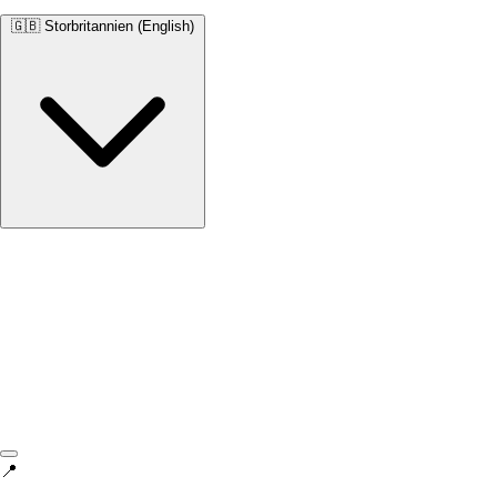
🇬🇧
Storbritannien (English)
Storbritannien
English • £
📍