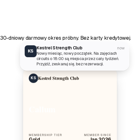
30-dniowy darmowy okres próbny. Bez karty kredytowej.
Kestrel Strength Club
now
KS
Nowy miesiąc, nowy początek. Na zajęciach
circuits o 18:00 są miejsca przez cały tydzień.
Przyjdź, zeskanuj się, bez rezerwacji.
Kestrel Strength Club
KS
Callum
MEMBERSHIP TIER
MEMBER SINCE
Gold
Jan 2026