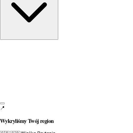
Wielka Brytania
English • £
📍
Wykryliśmy Twój region