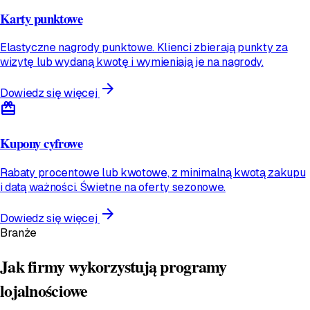
Karty punktowe
Elastyczne nagrody punktowe. Klienci zbierają punkty za
wizytę lub wydaną kwotę i wymieniają je na nagrody.
arrow_forward
Dowiedz się więcej
redeem
Kupony cyfrowe
Rabaty procentowe lub kwotowe, z minimalną kwotą zakupu
i datą ważności. Świetne na oferty sezonowe.
arrow_forward
Dowiedz się więcej
Branże
Jak firmy wykorzystują programy
lojalnościowe