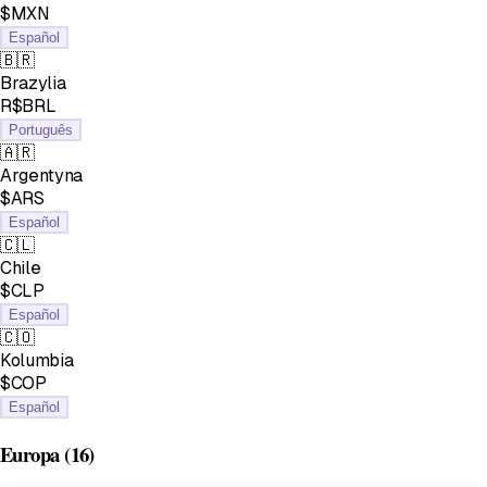
$MXN
Español
🇧🇷
Brazylia
R$BRL
Português
🇦🇷
Argentyna
$ARS
Español
🇨🇱
Chile
$CLP
Español
🇨🇴
Kolumbia
$COP
Español
Europa
(16)