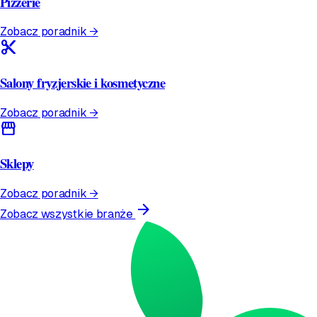
Pizzerie
Zobacz poradnik →
content_cut
Salony fryzjerskie i kosmetyczne
Zobacz poradnik →
storefront
Sklepy
Zobacz poradnik →
arrow_forward
Zobacz wszystkie branże