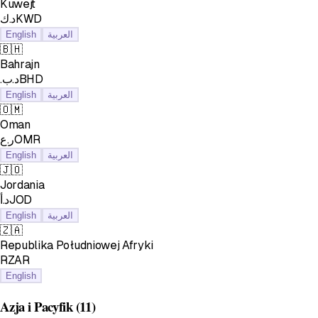
Kuwejt
د.كKWD
English
العربية
🇧🇭
Bahrajn
.د.بBHD
English
العربية
🇴🇲
Oman
ر.عOMR
English
العربية
🇯🇴
Jordania
د.أJOD
English
العربية
🇿🇦
Republika Południowej Afryki
RZAR
English
Azja i Pacyfik
(11)