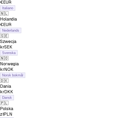
€EUR
Italiano
🇳🇱
Holandia
€EUR
Nederlands
🇸🇪
Szwecja
krSEK
Svenska
🇳🇴
Norwegia
krNOK
Norsk bokmål
🇩🇰
Dania
krDKK
Dansk
🇵🇱
Polska
złPLN