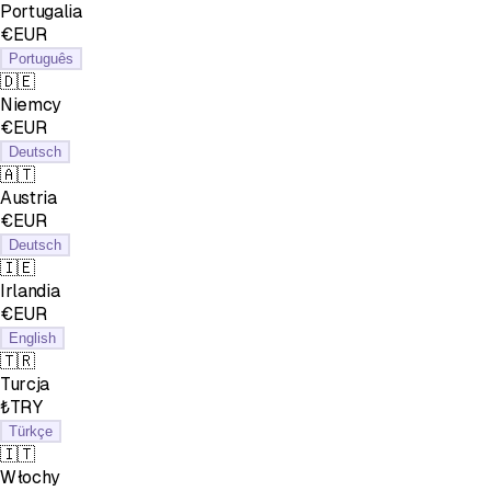
Portugalia
€EUR
Português
🇩🇪
Niemcy
€EUR
Deutsch
🇦🇹
Austria
€EUR
Deutsch
🇮🇪
Irlandia
€EUR
English
🇹🇷
Turcja
₺TRY
Türkçe
🇮🇹
Włochy