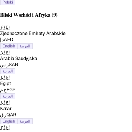
Polski
Bliski Wschód i Afryka
(9)
🇦🇪
Zjednoczone Emiraty Arabskie
د.إAED
English
العربية
🇸🇦
Arabia Saudyjska
ر.سSAR
العربية
🇪🇬
Egipt
ج.مEGP
العربية
🇶🇦
Katar
ر.قQAR
English
العربية
🇰🇼