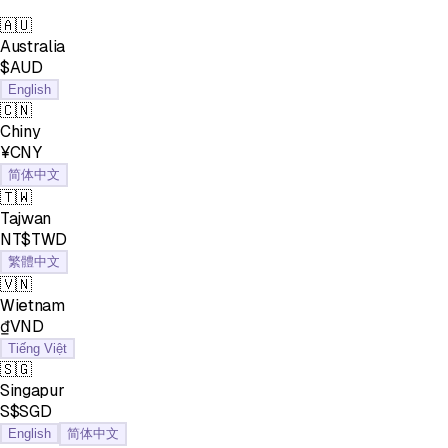
🇦🇺
Australia
$AUD
English
🇨🇳
Chiny
¥CNY
简体中文
🇹🇼
Tajwan
NT$TWD
繁體中文
🇻🇳
Wietnam
₫VND
Tiếng Việt
🇸🇬
Singapur
S$SGD
English
简体中文