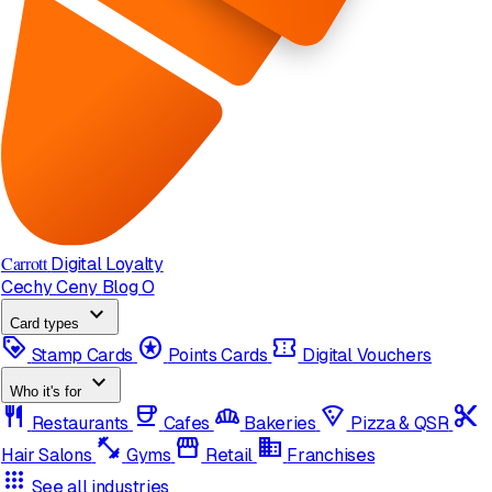
Carrott
Digital Loyalty
Cechy
Ceny
Blog
O
expand_more
Card types
loyalty
stars
confirmation_number
Stamp Cards
Points Cards
Digital Vouchers
expand_more
Who it's for
restaurant
coffee
bakery_dining
local_pizza
content_cut
Restaurants
Cafes
Bakeries
Pizza & QSR
fitness_center
storefront
domain
Hair Salons
Gyms
Retail
Franchises
apps
See all industries