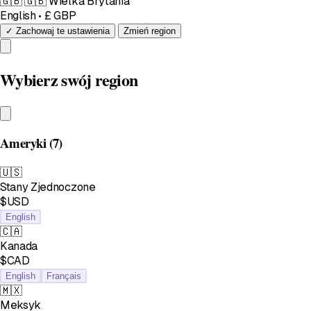
🇬🇧
🇬🇧 Wielka Brytania
English • £ GBP
✓ Zachowaj te ustawienia
Zmień region
Wybierz swój region
Ameryki
(7)
🇺🇸
Stany Zjednoczone
$USD
English
🇨🇦
Kanada
$CAD
English
Français
🇲🇽
Meksyk