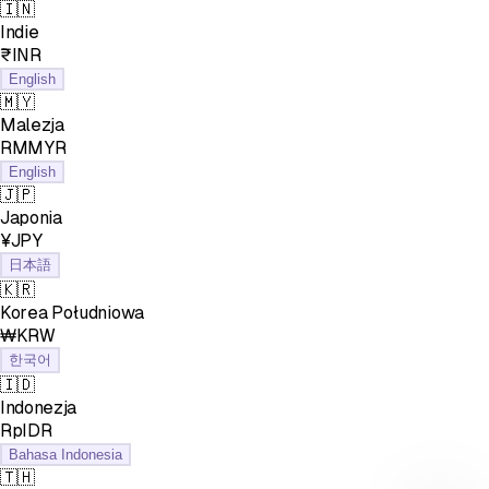
🇮🇳
Indie
₹INR
English
🇲🇾
Malezja
RMMYR
English
🇯🇵
Japonia
¥JPY
日本語
🇰🇷
Korea Południowa
₩KRW
한국어
🇮🇩
Indonezja
RpIDR
Bahasa Indonesia
🇹🇭