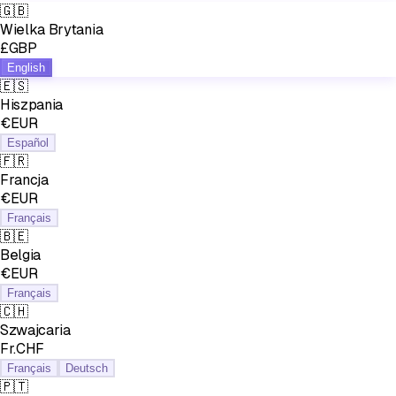
🇬🇧
Wielka Brytania
£GBP
English
🇪🇸
Hiszpania
€EUR
Español
🇫🇷
Francja
€EUR
Français
🇧🇪
Belgia
€EUR
Français
🇨🇭
Szwajcaria
Fr.CHF
Français
Deutsch
🇵🇹