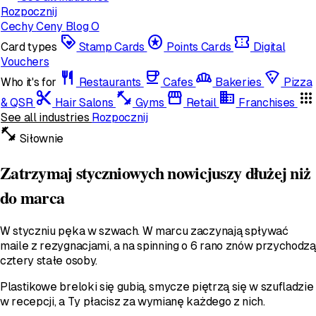
Rozpocznij
Cechy
Ceny
Blog
O
loyalty
stars
confirmation_number
Card types
Stamp Cards
Points Cards
Digital
Vouchers
restaurant
coffee
bakery_dining
local_pizza
Who it's for
Restaurants
Cafes
Bakeries
Pizza
content_cut
fitness_center
storefront
domain
apps
& QSR
Hair Salons
Gyms
Retail
Franchises
See all industries
Rozpocznij
fitness_center
Siłownie
Zatrzymaj styczniowych nowicjuszy dłużej niż
do marca
W styczniu pęka w szwach. W marcu zaczynają spływać
maile z rezygnacjami, a na spinning o 6 rano znów przychodzą
cztery stałe osoby.
Plastikowe breloki się gubią, smycze piętrzą się w szufladzie
w recepcji, a Ty płacisz za wymianę każdego z nich.