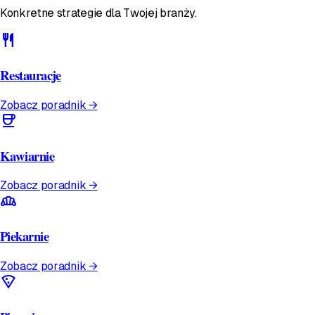
Konkretne strategie dla Twojej branży.
restaurant
Restauracje
Zobacz poradnik →
coffee
Kawiarnie
Zobacz poradnik →
bakery_dining
Piekarnie
Zobacz poradnik →
local_pizza