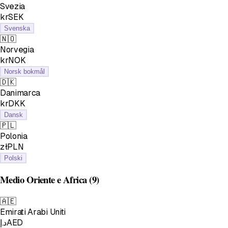
Svezia
krSEK
Svenska
🇳🇴
Norvegia
krNOK
Norsk bokmål
🇩🇰
Danimarca
krDKK
Dansk
🇵🇱
Polonia
złPLN
Polski
Medio Oriente e Africa
(9)
🇦🇪
Emirati Arabi Uniti
د.إAED