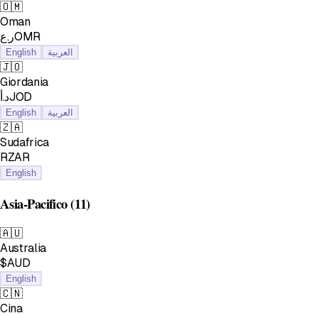
🇴🇲
Oman
ر.عOMR
English
العربية
🇯🇴
Giordania
د.أJOD
English
العربية
🇿🇦
Sudafrica
RZAR
English
Asia-Pacifico
(11)
🇦🇺
Australia
$AUD
English
🇨🇳
Cina