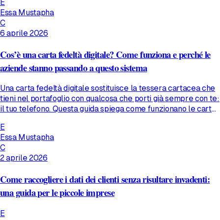
E
Essa Mustapha
C
6 aprile 2026
Cos’è una carta fedeltà digitale? Come funziona e perché le
aziende stanno passando a questo sistema
Una carta fedeltà digitale sostituisce la tessera cartacea che
tieni nel portafoglio con qualcosa che porti già sempre con te:
il tuo telefono. Questa guida spiega come funzionano le carte
fedeltà digitali, perché i clienti le preferiscono e perché le
E
piccole imprese stanno passando a questo sistema.
Essa Mustapha
C
2 aprile 2026
Come raccogliere i dati dei clienti senza risultare invadenti:
una guida per le piccole imprese
E