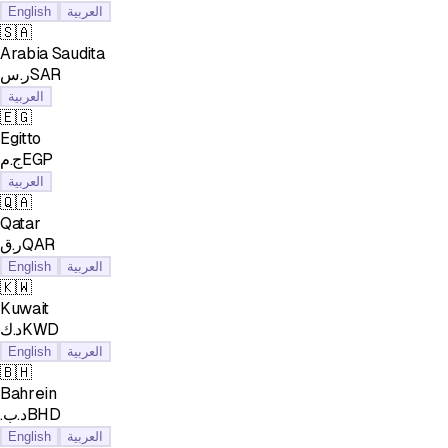
English
العربية
🇸🇦
Arabia Saudita
ر.سSAR
العربية
🇪🇬
Egitto
ج.مEGP
العربية
🇶🇦
Qatar
ر.قQAR
English
العربية
🇰🇼
Kuwait
د.كKWD
English
العربية
🇧🇭
Bahrein
.د.بBHD
English
العربية