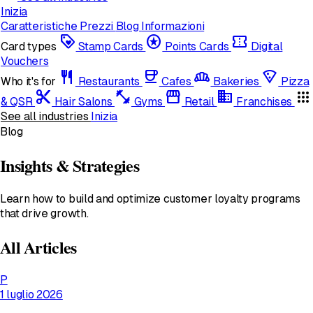
Inizia
Caratteristiche
Prezzi
Blog
Informazioni
loyalty
stars
confirmation_number
Card types
Stamp Cards
Points Cards
Digital
Vouchers
restaurant
coffee
bakery_dining
local_pizza
Who it's for
Restaurants
Cafes
Bakeries
Pizza
content_cut
fitness_center
storefront
domain
apps
& QSR
Hair Salons
Gyms
Retail
Franchises
See all industries
Inizia
Blog
Insights & Strategies
Learn how to build and optimize customer loyalty programs
that drive growth.
All Articles
P
1 luglio 2026