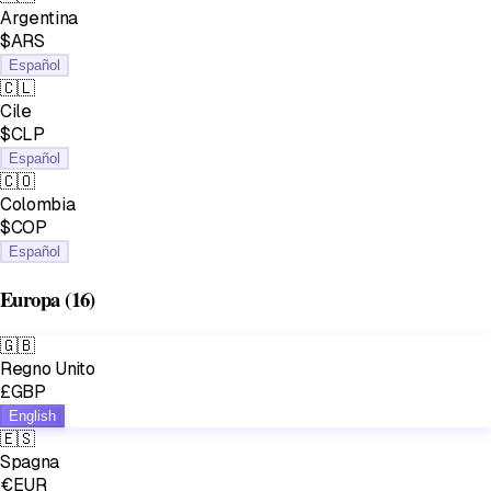
Argentina
$ARS
Español
🇨🇱
Cile
$CLP
Español
🇨🇴
Colombia
$COP
Español
Europa
(16)
🇬🇧
Regno Unito
£GBP
English
🇪🇸
Spagna
€EUR