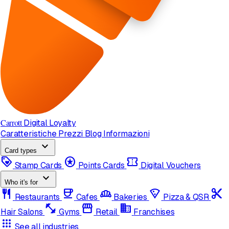
Carrott
Digital Loyalty
Caratteristiche
Prezzi
Blog
Informazioni
expand_more
Card types
loyalty
stars
confirmation_number
Stamp Cards
Points Cards
Digital Vouchers
expand_more
Who it's for
restaurant
coffee
bakery_dining
local_pizza
content_cut
Restaurants
Cafes
Bakeries
Pizza & QSR
fitness_center
storefront
domain
Hair Salons
Gyms
Retail
Franchises
apps
See all industries