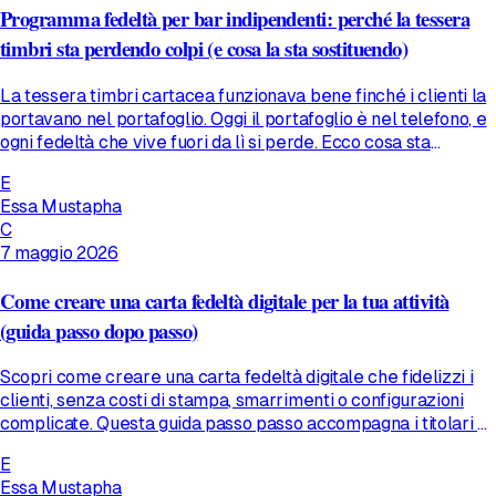
Programma fedeltà per bar indipendenti: perché la tessera
timbri sta perdendo colpi (e cosa la sta sostituendo)
La tessera timbri cartacea funzionava bene finché i clienti la
portavano nel portafoglio. Oggi il portafoglio è nel telefono, e
ogni fedeltà che vive fuori da lì si perde. Ecco cosa sta
funzionando davvero nei bar italiani.
E
Essa Mustapha
C
7 maggio 2026
Come creare una carta fedeltà digitale per la tua attività
(guida passo dopo passo)
Scopri come creare una carta fedeltà digitale che fidelizzi i
clienti, senza costi di stampa, smarrimenti o configurazioni
complicate. Questa guida passo passo accompagna i titolari di
piccole imprese in ogni fase del processo, dalla scelta del
E
programma fedeltà al monitoraggio dei riscatti.
Essa Mustapha