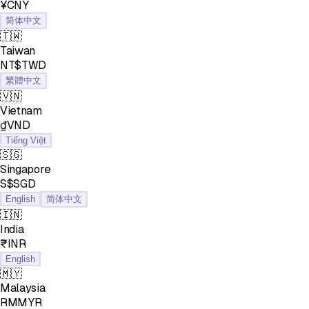
¥CNY
简体中文
🇹🇼
Taiwan
NT$TWD
繁體中文
🇻🇳
Vietnam
₫VND
Tiếng Việt
🇸🇬
Singapore
S$SGD
English
简体中文
🇮🇳
India
₹INR
English
🇲🇾
Malaysia
RMMYR