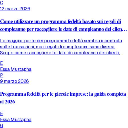
C
12 marzo 2026
Come utilizzare un programma fedeltà basato sui regali di
compleanno per raccogliere le date di compleanno dei clienti
(e sfruttarle davvero)
La maggior parte dei programmi fedeltà sembra incentrata
sulle transazioni, ma i regali di compleanno sono diversi.
Scopri come raccogliere le date di compleanno dei clienti,
scegliere l&#x27;offerta giusta e automatizzare una
E
campagna in grado di attirare clienti reali nel tuo bar,
Essa Mustapha
ristorante o negozio.
P
9 marzo 2026
Programma fedeltà per le piccole imprese: la guida completa
al 2026
E
Essa Mustapha
G