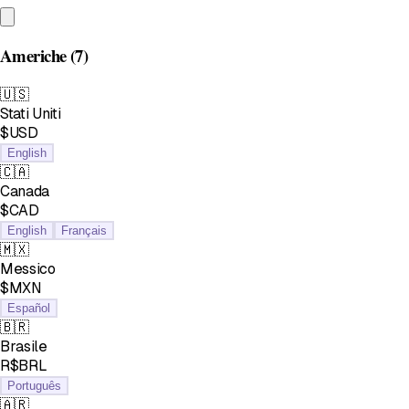
Americhe
(7)
🇺🇸
Stati Uniti
$USD
English
🇨🇦
Canada
$CAD
English
Français
🇲🇽
Messico
$MXN
Español
🇧🇷
Brasile
R$BRL
Português
🇦🇷