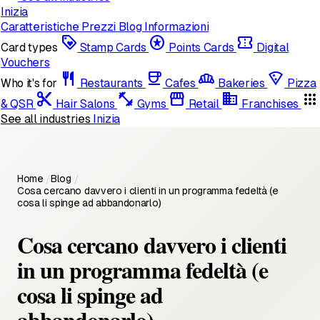
Inizia
Caratteristiche
Prezzi
Blog
Informazioni
loyalty
stars
confirmation_number
Card types
Stamp Cards
Points Cards
Digital
Vouchers
restaurant
coffee
bakery_dining
local_pizza
Who it's for
Restaurants
Cafes
Bakeries
Pizza
content_cut
fitness_center
storefront
domain
apps
& QSR
Hair Salons
Gyms
Retail
Franchises
See all industries
Inizia
Home
/
Blog
/
Cosa cercano davvero i clienti in un programma fedeltà (e
cosa li spinge ad abbandonarlo)
Cosa cercano davvero i clienti
in un programma fedeltà (e
cosa li spinge ad
abbandonarlo)