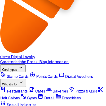
Carrott
Digital Loyalty
Caratteristiche
Prezzi
Blog
Informazioni
expand_more
Card types
loyalty
stars
confirmation_number
Stamp Cards
Points Cards
Digital Vouchers
expand_more
Who it's for
restaurant
coffee
bakery_dining
local_pizza
content_cut
Restaurants
Cafes
Bakeries
Pizza & QSR
fitness_center
storefront
domain
Hair Salons
Gyms
Retail
Franchises
apps
See all industries