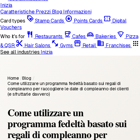
Inizia
Caratteristiche
Prezzi
Blog
Informazioni
loyalty
stars
confirmation_number
Card types
Stamp Cards
Points Cards
Digital
Vouchers
restaurant
coffee
bakery_dining
local_pizza
Who it's for
Restaurants
Cafes
Bakeries
Pizza
content_cut
fitness_center
storefront
domain
apps
& QSR
Hair Salons
Gyms
Retail
Franchises
See all industries
Inizia
Home
/
Blog
/
Come utilizzare un programma fedeltà basato sui regali di
compleanno per raccogliere le date di compleanno dei clienti
(e sfruttarle davvero)
Come utilizzare un
programma fedeltà basato sui
regali di compleanno per