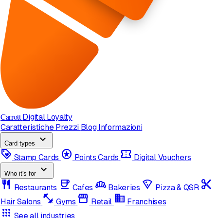
Carrott
Digital Loyalty
Caratteristiche
Prezzi
Blog
Informazioni
expand_more
Card types
loyalty
stars
confirmation_number
Stamp Cards
Points Cards
Digital Vouchers
expand_more
Who it's for
restaurant
coffee
bakery_dining
local_pizza
content_cut
Restaurants
Cafes
Bakeries
Pizza & QSR
fitness_center
storefront
domain
Hair Salons
Gyms
Retail
Franchises
apps
See all industries