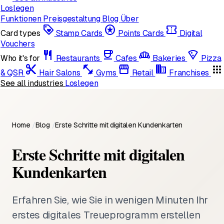
Loslegen
Funktionen
Preisgestaltung
Blog
Über
loyalty
stars
confirmation_number
Card types
Stamp Cards
Points Cards
Digital
Vouchers
restaurant
coffee
bakery_dining
local_pizza
Who it's for
Restaurants
Cafes
Bakeries
Pizza
content_cut
fitness_center
storefront
domain
apps
& QSR
Hair Salons
Gyms
Retail
Franchises
See all industries
Loslegen
Home
/
Blog
/
Erste Schritte mit digitalen Kundenkarten
Erste Schritte mit digitalen
Kundenkarten
Erfahren Sie, wie Sie in wenigen Minuten Ihr
erstes digitales Treueprogramm erstellen