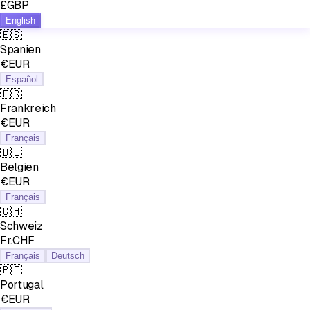
£GBP
English
🇪🇸
Spanien
€EUR
Español
🇫🇷
Frankreich
€EUR
Français
🇧🇪
Belgien
€EUR
Français
🇨🇭
Schweiz
Fr.CHF
Français
Deutsch
🇵🇹
Portugal
€EUR