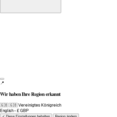
Vereinigtes Königreich
English • £
📍
Wir haben Ihre Region erkannt
🇬🇧
🇬🇧 Vereinigtes Königreich
English • £ GBP
✓ Diese Einstellungen behalten
Region ändern