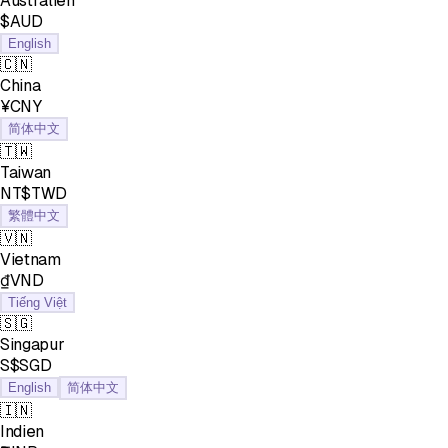
Australien
$AUD
English
🇨🇳
China
¥CNY
简体中文
🇹🇼
Taiwan
NT$TWD
繁體中文
🇻🇳
Vietnam
₫VND
Tiếng Việt
🇸🇬
Singapur
S$SGD
English
简体中文
🇮🇳
Indien