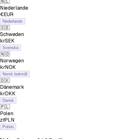
🇳🇱
Niederlande
€EUR
Nederlands
🇸🇪
Schweden
krSEK
Svenska
🇳🇴
Norwegen
krNOK
Norsk bokmål
🇩🇰
Dänemark
krDKK
Dansk
🇵🇱
Polen
złPLN
Polski