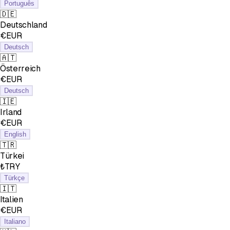
Português
🇩🇪
Deutschland
€EUR
Deutsch
🇦🇹
Österreich
€EUR
Deutsch
🇮🇪
Irland
€EUR
English
🇹🇷
Türkei
₺TRY
Türkçe
🇮🇹
Italien
€EUR
Italiano