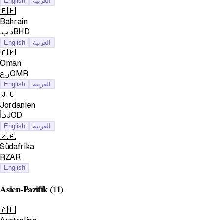
English
العربية
🇧🇭
Bahrain
.د.بBHD
English
العربية
🇴🇲
Oman
ر.عOMR
English
العربية
🇯🇴
Jordanien
د.أJOD
English
العربية
🇿🇦
Südafrika
RZAR
English
Asien-Pazifik
(11)
🇦🇺