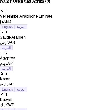
Naher Osten und Afrika
(9)
🇦🇪
Vereinigte Arabische Emirate
د.إAED
English
العربية
🇸🇦
Saudi-Arabien
ر.سSAR
العربية
🇪🇬
Ägypten
ج.مEGP
العربية
🇶🇦
Katar
ر.قQAR
English
العربية
🇰🇼
Kuwait
د.كKWD