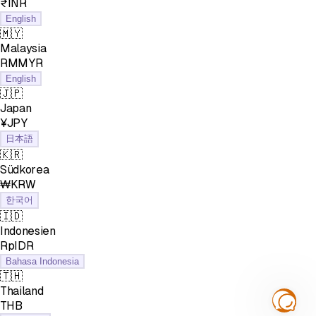
₹INR
English
🇲🇾
Malaysia
RMMYR
English
🇯🇵
Japan
¥JPY
日本語
🇰🇷
Südkorea
₩KRW
한국어
🇮🇩
Indonesien
RpIDR
Bahasa Indonesia
🇹🇭
Thailand
฿THB