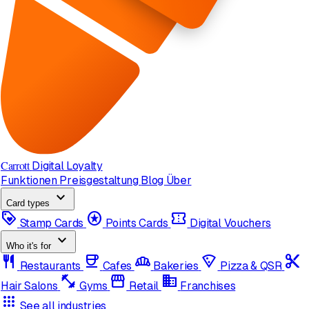
Carrott
Digital Loyalty
Funktionen
Preisgestaltung
Blog
Über
expand_more
Card types
loyalty
stars
confirmation_number
Stamp Cards
Points Cards
Digital Vouchers
expand_more
Who it's for
restaurant
coffee
bakery_dining
local_pizza
content_cut
Restaurants
Cafes
Bakeries
Pizza & QSR
fitness_center
storefront
domain
Hair Salons
Gyms
Retail
Franchises
apps
See all industries