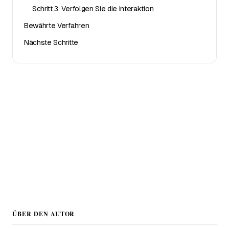
Schritt 3: Verfolgen Sie die Interaktion
Bewährte Verfahren
Nächste Schritte
Starten Sie Ihr kostenloses Treueprogramm
In 10 Minuten zur digitalen Treuekarte. Apple Wallet
und Google Wallet. 30 Tage kostenlos testen.
Jetzt starten →
ÜBER DEN AUTOR