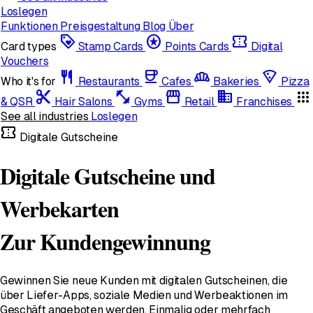
Loslegen
Funktionen
Preisgestaltung
Blog
Über
loyalty
stars
confirmation_number
Card types
Stamp Cards
Points Cards
Digital
Vouchers
restaurant
coffee
bakery_dining
local_pizza
Who it's for
Restaurants
Cafes
Bakeries
Pizza
content_cut
fitness_center
storefront
domain
apps
& QSR
Hair Salons
Gyms
Retail
Franchises
See all industries
Loslegen
confirmation_number
Digitale Gutscheine
Digitale Gutscheine und
Werbekarten
Zur Kundengewinnung
Gewinnen Sie neue Kunden mit digitalen Gutscheinen, die
über Liefer-Apps, soziale Medien und Werbeaktionen im
Geschäft angeboten werden. Einmalig oder mehrfach