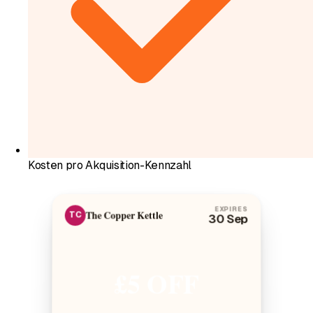
Kosten pro Akquisition-Kennzahl
EXPIRES
The Copper Kettle
TC
30 Sep
£5 OFF