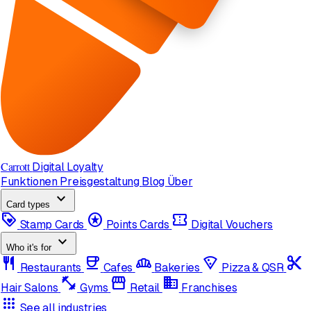
Carrott
Digital Loyalty
Funktionen
Preisgestaltung
Blog
Über
expand_more
Card types
loyalty
stars
confirmation_number
Stamp Cards
Points Cards
Digital Vouchers
expand_more
Who it's for
restaurant
coffee
bakery_dining
local_pizza
content_cut
Restaurants
Cafes
Bakeries
Pizza & QSR
fitness_center
storefront
domain
Hair Salons
Gyms
Retail
Franchises
apps
See all industries