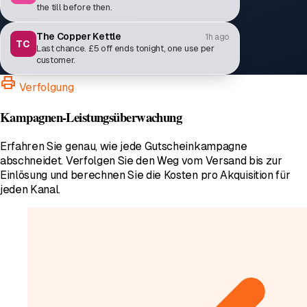
the till before then.
The Copper Kettle
1h ago
TC
Last chance. £5 off ends tonight, one use per
customer.
print
Verfolgung
Kampagnen-Leistungsüberwachung
Erfahren Sie genau, wie jede Gutscheinkampagne
abschneidet. Verfolgen Sie den Weg vom Versand bis zur
Einlösung und berechnen Sie die Kosten pro Akquisition für
jeden Kanal.