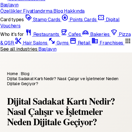
Başlayın
Özellikler
Fiyatlandırma
Blog
Hakkında
loyalty
stars
confirmation_number
Card types
Stamp Cards
Points Cards
Digital
Vouchers
restaurant
coffee
bakery_dining
local_pizza
Who it's for
Restaurants
Cafes
Bakeries
Pizza
content_cut
fitness_center
storefront
domain
apps
& QSR
Hair Salons
Gyms
Retail
Franchises
See all industries
Başlayın
Home
/
Blog
/
Dijital Sadakat Kartı Nedir? Nasıl Çalışır ve İşletmeler Neden
Dijitale Geçiyor?
Dijital Sadakat Kartı Nedir?
Nasıl Çalışır ve İşletmeler
Neden Dijitale Geçiyor?