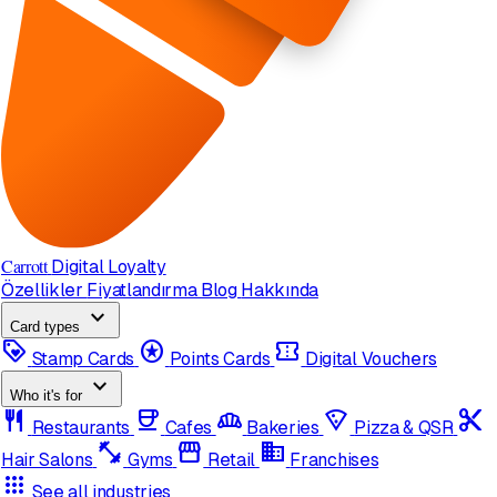
Carrott
Digital Loyalty
Özellikler
Fiyatlandırma
Blog
Hakkında
expand_more
Card types
loyalty
stars
confirmation_number
Stamp Cards
Points Cards
Digital Vouchers
expand_more
Who it's for
restaurant
coffee
bakery_dining
local_pizza
content_cut
Restaurants
Cafes
Bakeries
Pizza & QSR
fitness_center
storefront
domain
Hair Salons
Gyms
Retail
Franchises
apps
See all industries