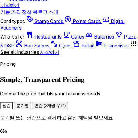
시작하기
기능
가격 정책
블로그
소개
loyalty
stars
confirmation_number
Card types
Stamp Cards
Points Cards
Digital
Vouchers
restaurant
coffee
bakery_dining
local_pizza
Who it's for
Restaurants
Cafes
Bakeries
Pizza
content_cut
fitness_center
storefront
domain
apps
& QSR
Hair Salons
Gyms
Retail
Franchises
See all industries
시작하기
Pricing
Simple, Transparent Pricing
Choose the plan that fits your business needs
월간
분기별
연간
(2개월 무료)
분기별 또는 연간으로 결제하고 할인 혜택을 받으세요
Go