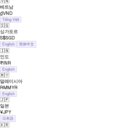
🇻🇳
베트남
₫VND
Tiếng Việt
🇸🇬
싱가포르
S$SGD
English
简体中文
🇮🇳
인도
₹INR
English
🇲🇾
말레이시아
RMMYR
English
🇯🇵
일본
¥JPY
日本語
🇰🇷