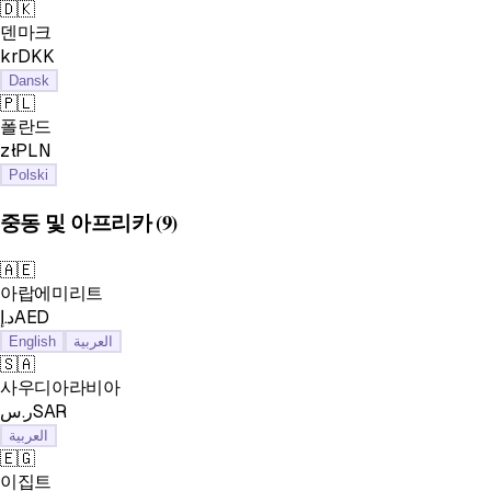
🇩🇰
덴마크
krDKK
Dansk
🇵🇱
폴란드
złPLN
Polski
중동 및 아프리카
(9)
🇦🇪
아랍에미리트
د.إAED
English
العربية
🇸🇦
사우디아라비아
ر.سSAR
العربية
🇪🇬
이집트