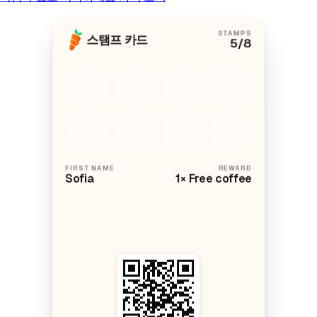
STAMPS
스탬프 카드
5
/8
FIRST NAME
REWARD
Sofia
1× Free coffee