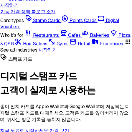
시작하기
기능
가격 정책
블로그
소개
loyalty
stars
confirmation_number
Card types
Stamp Cards
Points Cards
Digital
Vouchers
restaurant
coffee
bakery_dining
local_pizza
Who it's for
Restaurants
Cafes
Bakeries
Pizza
content_cut
fitness_center
storefront
domain
apps
& QSR
Hair Salons
Gyms
Retail
Franchises
See all industries
시작하기
loyalty
스탬프 카드
디지털 스탬프 카드
고객이 실제로 사용하는
종이 펀치 카드를 Apple Wallet과 Google Wallet에 저장되는 디
지털 스탬프 카드로 대체하세요. 고객은 카드를 잃어버리지 않으
며, 귀사는 방문 기록을 놓치지 않습니다.
지금 무료로 시작하세요
가격 보기