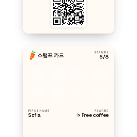
STAMPS
스탬프 카드
5
/8
FIRST NAME
REWARD
Sofia
1× Free coffee