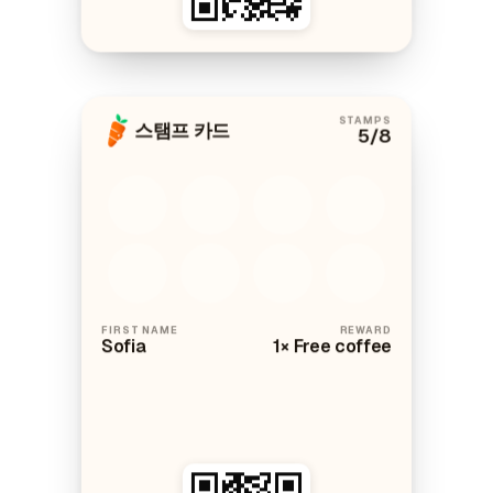
STAMPS
스탬프 카드
5
/8
FIRST NAME
REWARD
Sofia
1× Free coffee