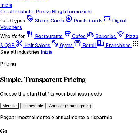
Inizia
Caratteristiche
Prezzi
Blog
Informazioni
loyalty
stars
confirmation_number
Card types
Stamp Cards
Points Cards
Digital
Vouchers
restaurant
coffee
bakery_dining
local_pizza
Who it's for
Restaurants
Cafes
Bakeries
Pizza
content_cut
fitness_center
storefront
domain
apps
& QSR
Hair Salons
Gyms
Retail
Franchises
See all industries
Inizia
Pricing
Simple, Transparent Pricing
Choose the plan that fits your business needs
Mensile
Trimestrale
Annuale
(2 mesi gratis)
Paga trimestralmente o annualmente e risparmia
Go