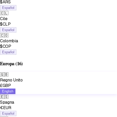
$ARS
Español
🇨🇱
Cile
$CLP
Español
🇨🇴
Colombia
$COP
Español
Europa
(16)
🇬🇧
Regno Unito
£GBP
English
🇪🇸
Spagna
€EUR
Español