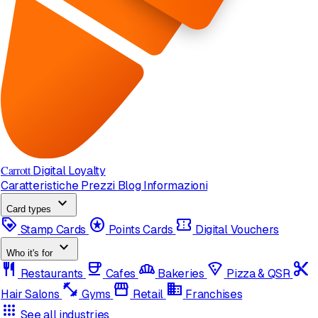
Carrott
Digital Loyalty
Caratteristiche
Prezzi
Blog
Informazioni
expand_more
Card types
loyalty
stars
confirmation_number
Stamp Cards
Points Cards
Digital Vouchers
expand_more
Who it's for
restaurant
coffee
bakery_dining
local_pizza
content_cut
Restaurants
Cafes
Bakeries
Pizza & QSR
fitness_center
storefront
domain
Hair Salons
Gyms
Retail
Franchises
apps
See all industries