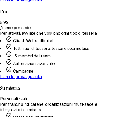
Pro
£
99
/mese
per sede
Per attività avviate che vogliono ogni tipo di tessera
check_circle
Clienti Wallet illimitati
check_circle
Tutti i tipi di tessera, tessere soci incluse
check_circle
15 membri del team
check_circle
Automazioni avanzate
check_circle
Campagne
Inizia la prova gratuita
Su misura
Personalizzato
Per franchising, catene, organizzazioni multi-sede e
integrazioni su misura
check_circle