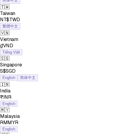
简体中文
🇹🇼
Taiwan
NT$TWD
繁體中文
🇻🇳
Vietnam
₫VND
Tiếng Việt
🇸🇬
Singapore
S$SGD
English
简体中文
🇮🇳
India
₹INR
English
🇲🇾
Malaysia
RMMYR
English