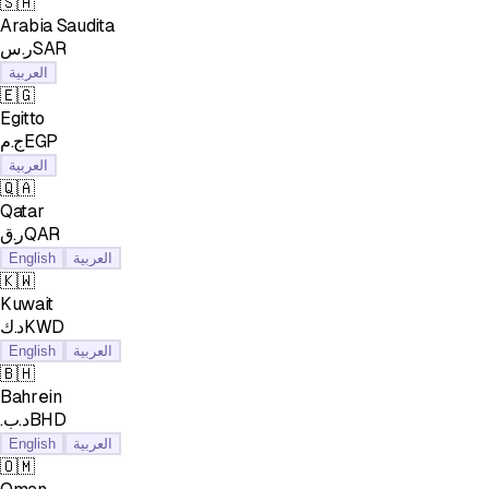
🇸🇦
Arabia Saudita
ر.سSAR
العربية
🇪🇬
Egitto
ج.مEGP
العربية
🇶🇦
Qatar
ر.قQAR
English
العربية
🇰🇼
Kuwait
د.كKWD
English
العربية
🇧🇭
Bahrein
.د.بBHD
English
العربية
🇴🇲