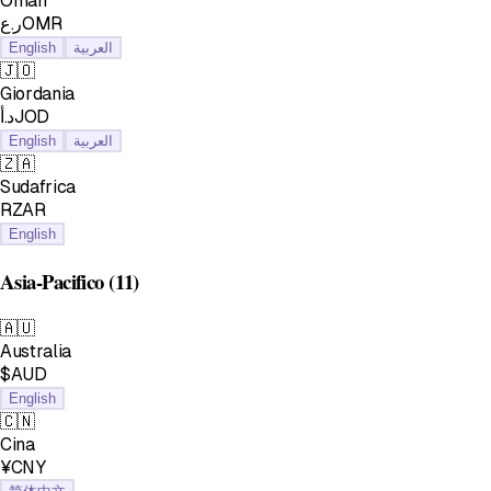
Oman
ر.عOMR
English
العربية
🇯🇴
Giordania
د.أJOD
English
العربية
🇿🇦
Sudafrica
RZAR
English
Asia-Pacifico
(11)
🇦🇺
Australia
$AUD
English
🇨🇳
Cina
¥CNY