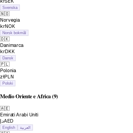
krSEK
Svenska
🇳🇴
Norvegia
krNOK
Norsk bokmål
🇩🇰
Danimarca
krDKK
Dansk
🇵🇱
Polonia
złPLN
Polski
Medio Oriente e Africa
(9)
🇦🇪
Emirati Arabi Uniti
د.إAED
English
العربية