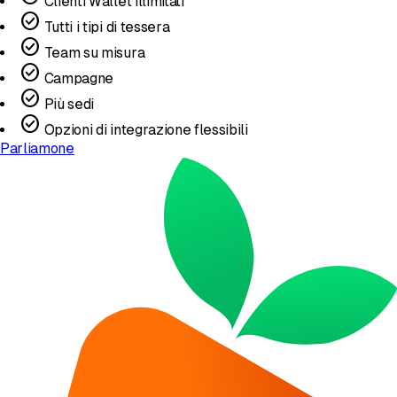
Clienti Wallet illimitati
check_circle
Tutti i tipi di tessera
check_circle
Team su misura
check_circle
Campagne
check_circle
Più sedi
check_circle
Opzioni di integrazione flessibili
Parliamone