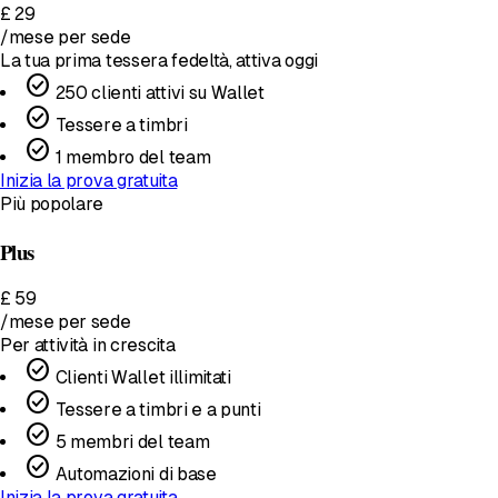
£
29
/mese
per sede
La tua prima tessera fedeltà, attiva oggi
check_circle
250 clienti attivi su Wallet
check_circle
Tessere a timbri
check_circle
1 membro del team
Inizia la prova gratuita
Più popolare
Plus
£
59
/mese
per sede
Per attività in crescita
check_circle
Clienti Wallet illimitati
check_circle
Tessere a timbri e a punti
check_circle
5 membri del team
check_circle
Automazioni di base
Inizia la prova gratuita