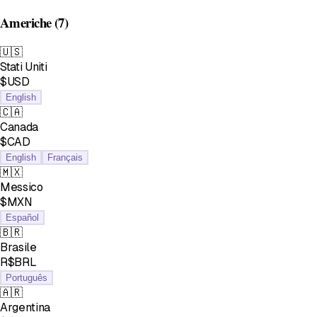
Americhe
(7)
🇺🇸
Stati Uniti
$USD
English
🇨🇦
Canada
$CAD
English
Français
🇲🇽
Messico
$MXN
Español
🇧🇷
Brasile
R$BRL
Português
🇦🇷
Argentina