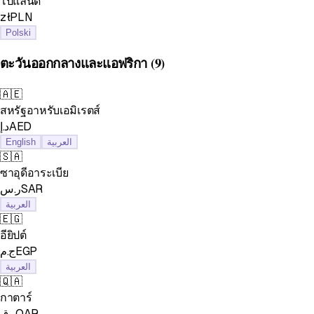
โปแลนด์
złPLN
Polski
ตะวันออกกลางและแอฟริกา
(9)
🇦🇪
สหรัฐอาหรับเอมิเรตส์
د.إAED
English
العربية
🇸🇦
ซาอุดีอาระเบีย
ر.سSAR
العربية
🇪🇬
อียิปต์
ج.مEGP
العربية
🇶🇦
กาตาร์
ر.قQAR