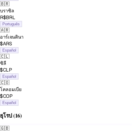
🇧🇷
บราซิล
R$BRL
Português
🇦🇷
อาร์เจนตินา
$ARS
Español
🇨🇱
ชิลี
$CLP
Español
🇨🇴
โคลอมเบีย
$COP
Español
ยุโรป
(16)
🇬🇧