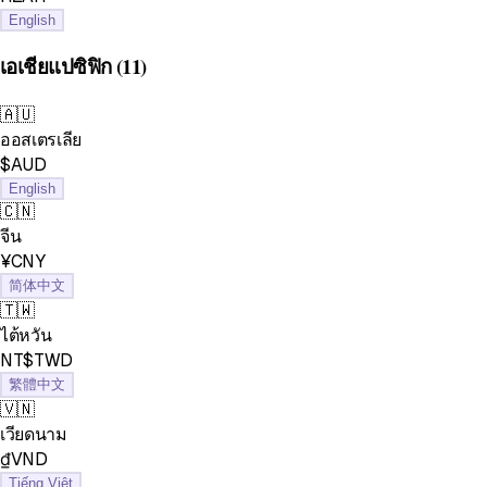
English
เอเชียแปซิฟิก
(11)
🇦🇺
ออสเตรเลีย
$AUD
English
🇨🇳
จีน
¥CNY
简体中文
🇹🇼
ไต้หวัน
NT$TWD
繁體中文
🇻🇳
เวียดนาม
₫VND
Tiếng Việt