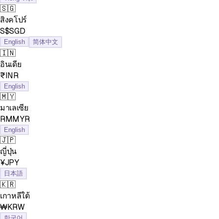
🇸🇬
สิงคโปร์
S$SGD
English
简体中文
🇮🇳
อินเดีย
₹INR
English
🇲🇾
มาเลเซีย
RMMYR
English
🇯🇵
ญี่ปุ่น
¥JPY
日本語
🇰🇷
เกาหลีใต้
₩KRW
한국어