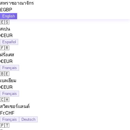
สหราชอาณาจักร
£GBP
English
🇪🇸
สเปน
€EUR
Español
🇫🇷
ฝรั่งเศส
€EUR
Français
🇧🇪
เบลเยียม
€EUR
Français
🇨🇭
สวิตเซอร์แลนด์
Fr.CHF
Français
Deutsch
🇵🇹