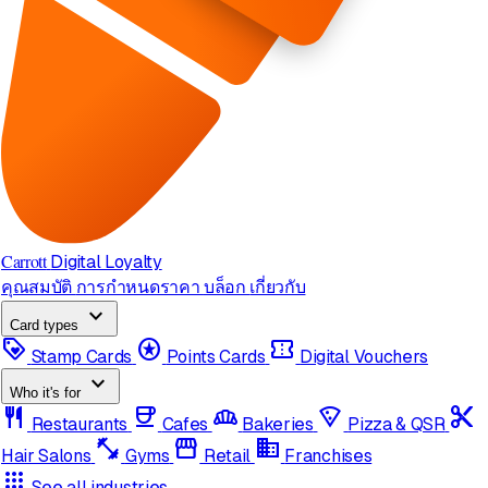
Carrott
Digital Loyalty
คุณสมบัติ
การกำหนดราคา
บล็อก
เกี่ยวกับ
expand_more
Card types
loyalty
stars
confirmation_number
Stamp Cards
Points Cards
Digital Vouchers
expand_more
Who it's for
restaurant
coffee
bakery_dining
local_pizza
content_cut
Restaurants
Cafes
Bakeries
Pizza & QSR
fitness_center
storefront
domain
Hair Salons
Gyms
Retail
Franchises
apps
See all industries