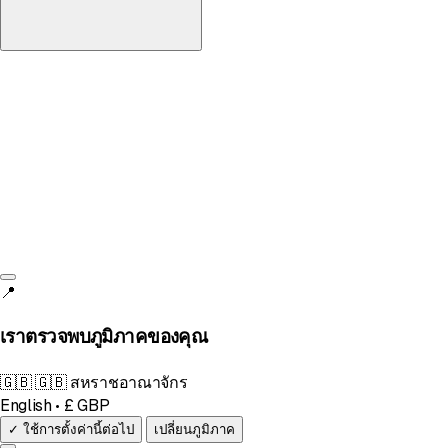
สหราชอาณาจักร
English • £
📍
เราตรวจพบภูมิภาคของคุณ
🇬🇧
🇬🇧 สหราชอาณาจักร
English • £ GBP
✓ ใช้การตั้งค่านี้ต่อไป
เปลี่ยนภูมิภาค