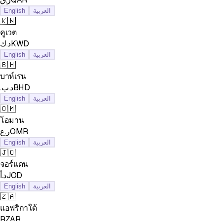
English
العربية
🇰🇼
คูเวต
د.كKWD
English
العربية
🇧🇭
บาห์เรน
.د.بBHD
English
العربية
🇴🇲
โอมาน
ر.عOMR
English
العربية
🇯🇴
จอร์แดน
د.أJOD
English
العربية
🇿🇦
แอฟริกาใต้
RZAR