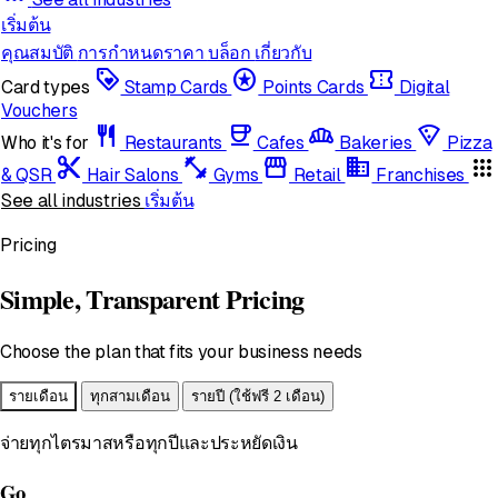
เริ่มต้น
คุณสมบัติ
การกำหนดราคา
บล็อก
เกี่ยวกับ
loyalty
stars
confirmation_number
Card types
Stamp Cards
Points Cards
Digital
Vouchers
restaurant
coffee
bakery_dining
local_pizza
Who it's for
Restaurants
Cafes
Bakeries
Pizza
content_cut
fitness_center
storefront
domain
apps
& QSR
Hair Salons
Gyms
Retail
Franchises
See all industries
เริ่มต้น
Pricing
Simple, Transparent Pricing
Choose the plan that fits your business needs
รายเดือน
ทุกสามเดือน
รายปี
(ใช้ฟรี 2 เดือน)
จ่ายทุกไตรมาสหรือทุกปีและประหยัดเงิน
Go