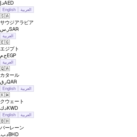
د.إAED
English
العربية
🇸🇦
サウジアラビア
ر.سSAR
العربية
🇪🇬
エジプト
ج.مEGP
العربية
🇶🇦
カタール
ر.قQAR
English
العربية
🇰🇼
クウェート
د.كKWD
English
العربية
🇧🇭
バーレーン
.د.بBHD