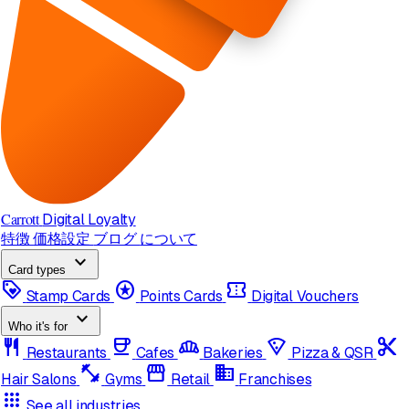
Carrott
Digital Loyalty
特徴
価格設定
ブログ
について
expand_more
Card types
loyalty
stars
confirmation_number
Stamp Cards
Points Cards
Digital Vouchers
expand_more
Who it's for
restaurant
coffee
bakery_dining
local_pizza
content_cut
Restaurants
Cafes
Bakeries
Pizza & QSR
fitness_center
storefront
domain
Hair Salons
Gyms
Retail
Franchises
apps
See all industries