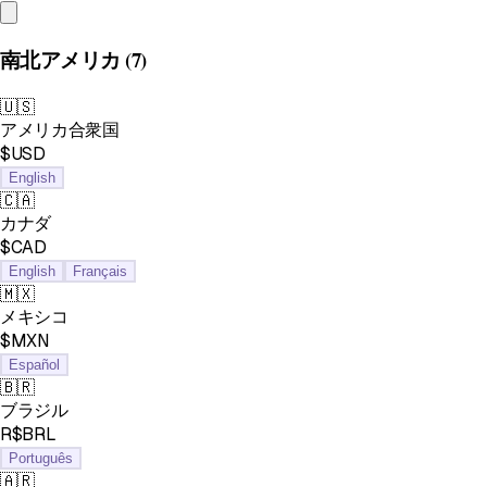
南北アメリカ
(7)
🇺🇸
アメリカ合衆国
$USD
English
🇨🇦
カナダ
$CAD
English
Français
🇲🇽
メキシコ
$MXN
Español
🇧🇷
ブラジル
R$BRL
Português
🇦🇷