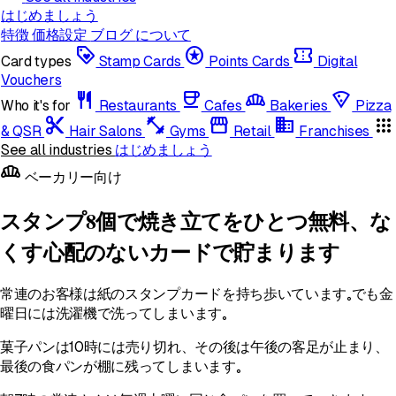
はじめましょう
特徴
価格設定
ブログ
について
loyalty
stars
confirmation_number
Card types
Stamp Cards
Points Cards
Digital
Vouchers
restaurant
coffee
bakery_dining
local_pizza
Who it's for
Restaurants
Cafes
Bakeries
Pizza
content_cut
fitness_center
storefront
domain
apps
& QSR
Hair Salons
Gyms
Retail
Franchises
See all industries
はじめましょう
bakery_dining
ベーカリー向け
スタンプ8個で焼き立てをひとつ無料、な
くす心配のないカードで貯まります
常連のお客様は紙のスタンプカードを持ち歩いています。でも金
曜日には洗濯機で洗ってしまいます。
菓子パンは10時には売り切れ、その後は午後の客足が止まり、
最後の食パンが棚に残ってしまいます。