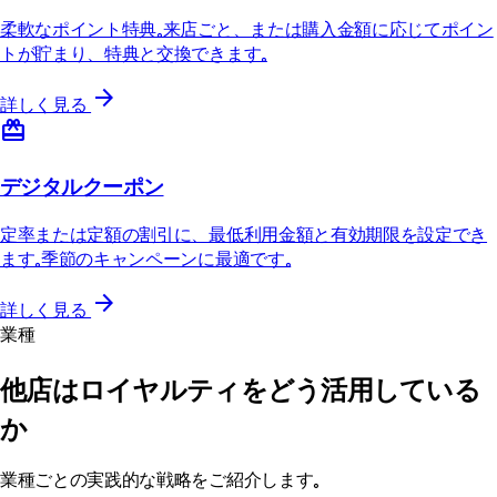
柔軟なポイント特典。来店ごと、または購入金額に応じてポイン
トが貯まり、特典と交換できます。
arrow_forward
詳しく見る
redeem
デジタルクーポン
定率または定額の割引に、最低利用金額と有効期限を設定でき
ます。季節のキャンペーンに最適です。
arrow_forward
詳しく見る
業種
他店はロイヤルティをどう活用している
か
業種ごとの実践的な戦略をご紹介します。