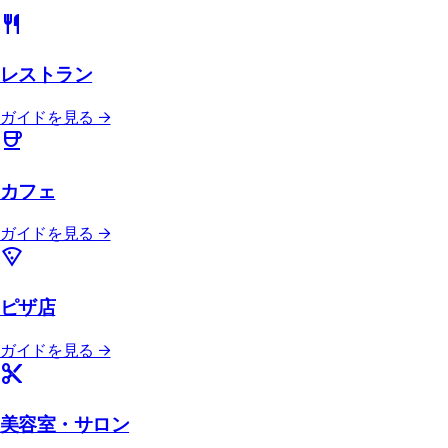
restaurant
レストラン
ガイドを見る →
coffee
カフェ
ガイドを見る →
local_pizza
ピザ店
ガイドを見る →
content_cut
美容室・サロン