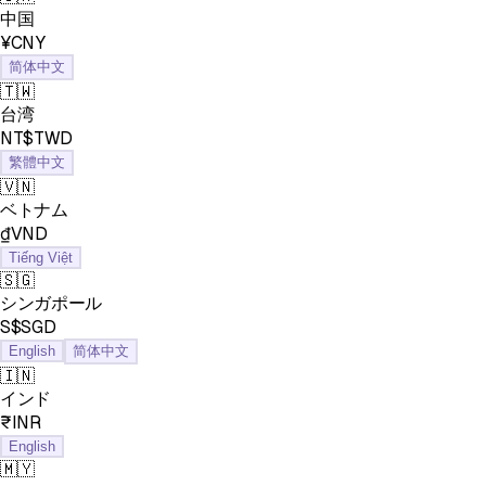
中国
¥CNY
简体中文
🇹🇼
台湾
NT$TWD
繁體中文
🇻🇳
ベトナム
₫VND
Tiếng Việt
🇸🇬
シンガポール
S$SGD
English
简体中文
🇮🇳
インド
₹INR
English
🇲🇾