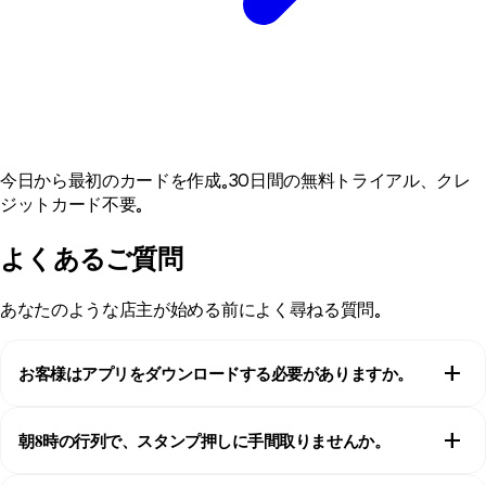
今日から最初のカードを作成。30日間の無料トライアル、クレ
ジットカード不要。
よくあるご質問
あなたのような店主が始める前によく尋ねる質問。
add
お客様はアプリをダウンロードする必要がありますか。
いいえ。QRコードを一度読み取るだけで、カードはそのままApple
add
朝8時の行列で、スタンプ押しに手間取りませんか。
WalletまたはGoogle Walletに入ります。インストールも、パンの支
払い中に何かを入力する手間も一切ありません。
スタッフはScannerアプリで、どんなスマホやタブレットでもお客