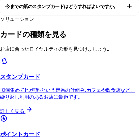
add
今までの紙のスタンプカードはどうすればよいですか。
様のウォレットカードを読み取ります。一度の読み取りでスタンプ
が1個追加され、ソーセージロールの最初のトレーが焼き上がる
ソリューション
常連さんが切り替えるまでの数週間は、古い紙のスタンプをそのま
中、レジの下のインクスタンプを探すより早く済みます。
ま有効にしておきましょう。新しいお客様はQRポスターを読み取
カードの種類を見る
り、初日からデジタルで始められます。Marketingポスター作成機能
なら、A6からA3までお好きなサイズでそのポスターを印刷できま
す。
お店に合ったロイヤルティの形を見つけましょう。
style
スタンプカード
10個集めて1つ無料という定番の仕組み。カフェや飲食店など、
繰り返し利用のあるお店に最適です。
arrow_forward
詳しく見る
stars
ポイントカード