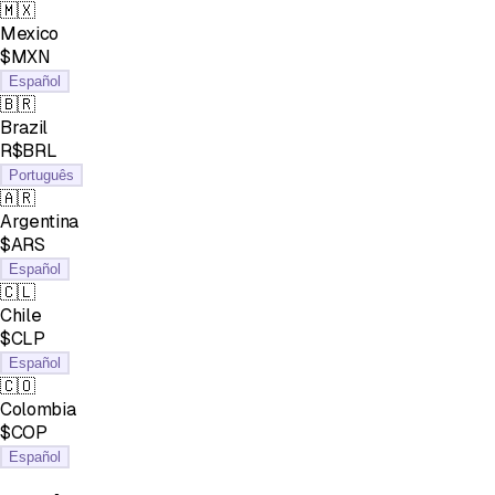
🇲🇽
Mexico
$MXN
Español
🇧🇷
Brazil
R$BRL
Português
🇦🇷
Argentina
$ARS
Español
🇨🇱
Chile
$CLP
Español
🇨🇴
Colombia
$COP
Español