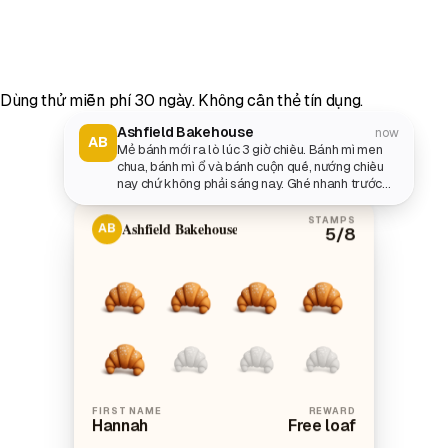
Dùng thử miễn phí 30 ngày. Không cần thẻ tín dụng.
Ashfield Bakehouse
now
AB
Mẻ bánh mới ra lò lúc 3 giờ chiều. Bánh mì men
chua, bánh mì ổ và bánh cuộn quế, nướng chiều
nay chứ không phải sáng nay. Ghé nhanh trước
khi tiệm đóng cửa lúc 5 giờ nhé.
STAMPS
Ashfield Bakehouse
AB
5
/8
FIRST NAME
REWARD
Hannah
Free loaf