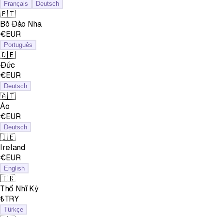
Français
Deutsch
🇵🇹
Bồ Đào Nha
€EUR
Português
🇩🇪
Đức
€EUR
Deutsch
🇦🇹
Áo
€EUR
Deutsch
🇮🇪
Ireland
€EUR
English
🇹🇷
Thổ Nhĩ Kỳ
₺TRY
Türkçe