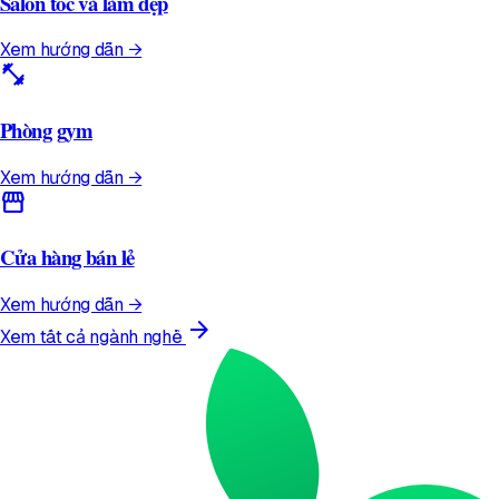
Salon tóc và làm đẹp
Xem hướng dẫn →
fitness_center
Phòng gym
Xem hướng dẫn →
storefront
Cửa hàng bán lẻ
Xem hướng dẫn →
arrow_forward
Xem tất cả ngành nghề