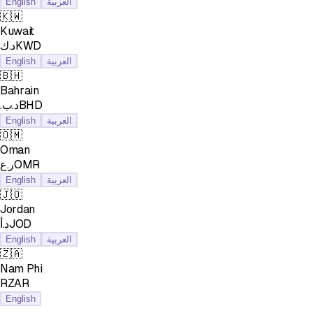
English
العربية
🇰🇼
Kuwait
د.كKWD
English
العربية
🇧🇭
Bahrain
.د.بBHD
English
العربية
🇴🇲
Oman
ر.عOMR
English
العربية
🇯🇴
Jordan
د.أJOD
English
العربية
🇿🇦
Nam Phi
RZAR
English