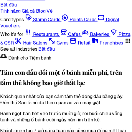
Bắt đầu
Tính năng
Giá cả
Blog
Về
loyalty
stars
confirmation_number
Card types
Stamp Cards
Points Cards
Digital
Vouchers
restaurant
coffee
bakery_dining
local_pizza
Who it's for
Restaurants
Cafes
Bakeries
Pizza
content_cut
fitness_center
storefront
domain
apps
& QSR
Hair Salons
Gyms
Retail
Franchises
See all industries
Bắt đầu
bakery_dining
Dành cho Tiệm bánh
Tám con dấu đổi một ổ bánh miễn phí, trên
tấm thẻ không bao giờ thất lạc
Khách quen nhất của bạn cầm tấm thẻ đóng dấu bằng giấy.
Đến thứ Sáu là nó đã theo quần áo vào máy giặt.
Bánh ngọt bán hết veo trước mười giờ, rồi buổi chiều vắng
tanh và những ổ bánh cuối ngày nằm im trên kệ.
Khách quen lúc 7 giờ sáng tuần nào cũng mua đúng một loại