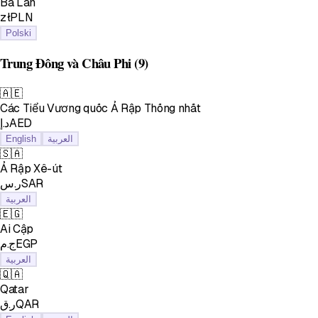
Ba Lan
złPLN
Polski
Trung Đông và Châu Phi
(9)
🇦🇪
Các Tiểu Vương quốc Ả Rập Thống nhất
د.إAED
English
العربية
🇸🇦
Ả Rập Xê-út
ر.سSAR
العربية
🇪🇬
Ai Cập
ج.مEGP
العربية
🇶🇦
Qatar
ر.قQAR