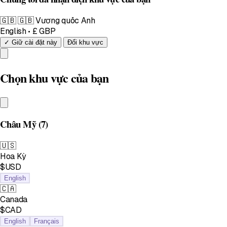
🇬🇧
🇬🇧 Vương quốc Anh
English • £ GBP
✓ Giữ cài đặt này
Đổi khu vực
Chọn khu vực của bạn
Châu Mỹ
(7)
🇺🇸
Hoa Kỳ
$USD
English
🇨🇦
Canada
$CAD
English
Français