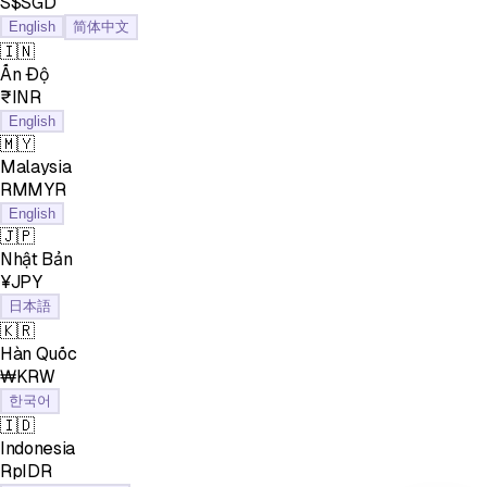
S$SGD
English
简体中文
🇮🇳
Ấn Độ
₹INR
English
🇲🇾
Malaysia
RMMYR
English
🇯🇵
Nhật Bản
¥JPY
日本語
🇰🇷
Hàn Quốc
₩KRW
한국어
🇮🇩
Indonesia
RpIDR