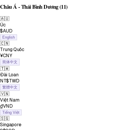
Châu Á - Thái Bình Dương
(11)
🇦🇺
Úc
$AUD
English
🇨🇳
Trung Quốc
¥CNY
简体中文
🇹🇼
Đài Loan
NT$TWD
繁體中文
🇻🇳
Việt Nam
₫VND
Tiếng Việt
🇸🇬
Singapore