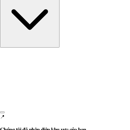
Vương quốc Anh
English • £
📍
Chúng tôi đã nhận diện khu vực của bạn