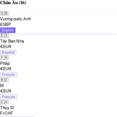
Châu Âu
(16)
🇬🇧
Vương quốc Anh
£GBP
English
🇪🇸
Tây Ban Nha
€EUR
Español
🇫🇷
Pháp
€EUR
Français
🇧🇪
Bỉ
€EUR
Français
🇨🇭
Thụy Sĩ
Fr.CHF