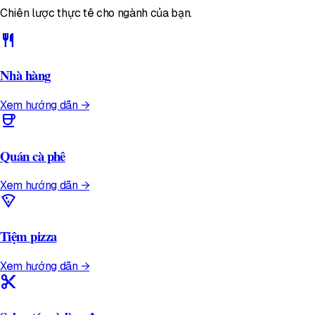
Chiến lược thực tế cho ngành của bạn.
restaurant
Nhà hàng
Xem hướng dẫn →
coffee
Quán cà phê
Xem hướng dẫn →
local_pizza
Tiệm pizza
Xem hướng dẫn →
content_cut