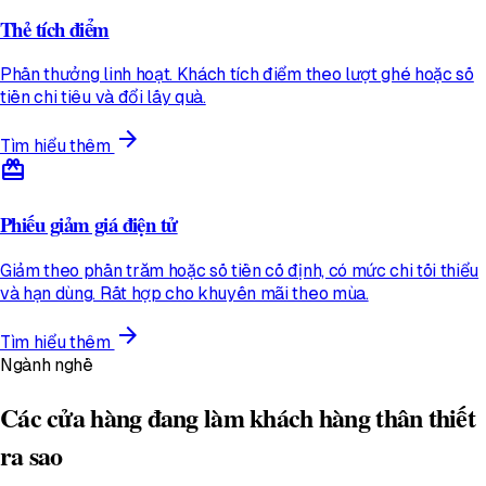
Thẻ tích điểm
Phần thưởng linh hoạt. Khách tích điểm theo lượt ghé hoặc số
tiền chi tiêu và đổi lấy quà.
arrow_forward
Tìm hiểu thêm
redeem
Phiếu giảm giá điện tử
Giảm theo phần trăm hoặc số tiền cố định, có mức chi tối thiểu
và hạn dùng. Rất hợp cho khuyến mãi theo mùa.
arrow_forward
Tìm hiểu thêm
Ngành nghề
Các cửa hàng đang làm khách hàng thân thiết
ra sao