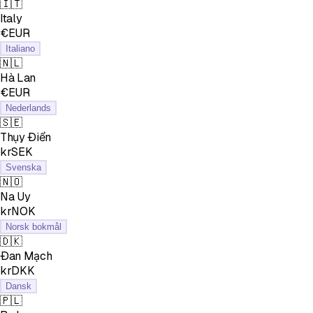
🇮🇹
Italy
€EUR
Italiano
🇳🇱
Hà Lan
€EUR
Nederlands
🇸🇪
Thụy Điển
krSEK
Svenska
🇳🇴
Na Uy
krNOK
Norsk bokmål
🇩🇰
Đan Mạch
krDKK
Dansk
🇵🇱