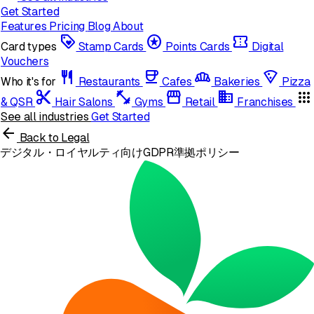
Get Started
Features
Pricing
Blog
About
loyalty
stars
confirmation_number
Card types
Stamp Cards
Points Cards
Digital
Vouchers
restaurant
coffee
bakery_dining
local_pizza
Who it's for
Restaurants
Cafes
Bakeries
Pizza
content_cut
fitness_center
storefront
domain
apps
& QSR
Hair Salons
Gyms
Retail
Franchises
See all industries
Get Started
arrow_back
Back to Legal
デジタル・ロイヤルティ向けGDPR準拠ポリシー