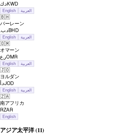
د.كKWD
English
العربية
🇧🇭
バーレーン
.د.بBHD
English
العربية
🇴🇲
オマーン
ر.عOMR
English
العربية
🇯🇴
ヨルダン
د.أJOD
English
العربية
🇿🇦
南アフリカ
RZAR
English
アジア太平洋
(11)