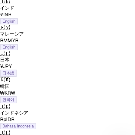
🇮🇳
インド
₹INR
English
🇲🇾
マレーシア
RMMYR
English
🇯🇵
日本
¥JPY
日本語
🇰🇷
韓国
₩KRW
한국어
🇮🇩
インドネシア
RpIDR
Bahasa Indonesia
🇹🇭