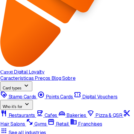
Carrott
Digital Loyalty
Características
Preços
Blog
Sobre
expand_more
Card types
loyalty
stars
confirmation_number
Stamp Cards
Points Cards
Digital Vouchers
expand_more
Who it's for
restaurant
coffee
bakery_dining
local_pizza
content_cut
Restaurants
Cafes
Bakeries
Pizza & QSR
fitness_center
storefront
domain
Hair Salons
Gyms
Retail
Franchises
apps
See all industries