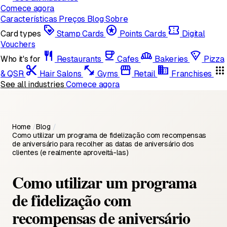
Comece agora
Características
Preços
Blog
Sobre
loyalty
stars
confirmation_number
Card types
Stamp Cards
Points Cards
Digital
Vouchers
restaurant
coffee
bakery_dining
local_pizza
Who it's for
Restaurants
Cafes
Bakeries
Pizza
content_cut
fitness_center
storefront
domain
apps
& QSR
Hair Salons
Gyms
Retail
Franchises
See all industries
Comece agora
Home
/
Blog
/
Como utilizar um programa de fidelização com recompensas
de aniversário para recolher as datas de aniversário dos
clientes (e realmente aproveitá-las)
Como utilizar um programa
de fidelização com
recompensas de aniversário