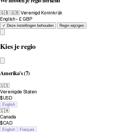
We hebben je regio herkend
🇬🇧
🇬🇧 Verenigd Koninkrijk
English • £ GBP
✓ Deze instellingen behouden
Regio wijzigen
Kies je regio
Amerika's
(7)
🇺🇸
Verenigde Staten
$USD
English
🇨🇦
Canada
$CAD
English
Français