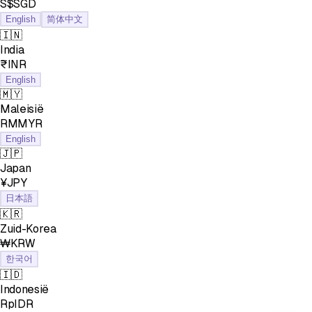
S$SGD
English
简体中文
🇮🇳
India
₹INR
English
🇲🇾
Maleisië
RMMYR
English
🇯🇵
Japan
¥JPY
日本語
🇰🇷
Zuid-Korea
₩KRW
한국어
🇮🇩
Indonesië
RpIDR