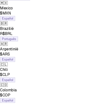
🇲🇽
Mexico
$MXN
Español
🇧🇷
Brazilië
R$BRL
Português
🇦🇷
Argentinië
$ARS
Español
🇨🇱
Chili
$CLP
Español
🇨🇴
Colombia
$COP
Español