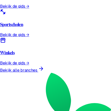
Bekijk de gids →
fitness_center
Sportscholen
Bekijk de gids →
storefront
Winkels
Bekijk de gids →
arrow_forward
Bekijk alle branches