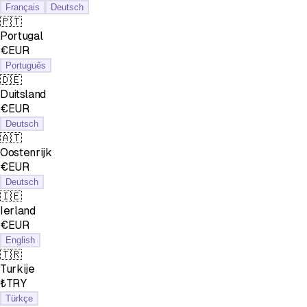
Français
Deutsch
🇵🇹
Portugal
€EUR
Português
🇩🇪
Duitsland
€EUR
Deutsch
🇦🇹
Oostenrijk
€EUR
Deutsch
🇮🇪
Ierland
€EUR
English
🇹🇷
Turkije
₺TRY
Türkçe