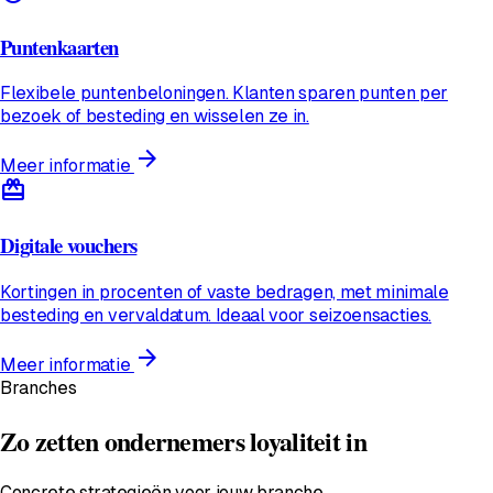
Puntenkaarten
Flexibele puntenbeloningen. Klanten sparen punten per
bezoek of besteding en wisselen ze in.
arrow_forward
Meer informatie
redeem
Digitale vouchers
Kortingen in procenten of vaste bedragen, met minimale
besteding en vervaldatum. Ideaal voor seizoensacties.
arrow_forward
Meer informatie
Branches
Zo zetten ondernemers loyaliteit in
Concrete strategieën voor jouw branche.