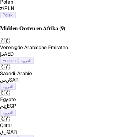
Polen
złPLN
Polski
Midden-Oosten en Afrika
(9)
🇦🇪
Verenigde Arabische Emiraten
د.إAED
English
العربية
🇸🇦
Saoedi-Arabië
ر.سSAR
العربية
🇪🇬
Egypte
ج.مEGP
العربية
🇶🇦
Qatar
ر.قQAR