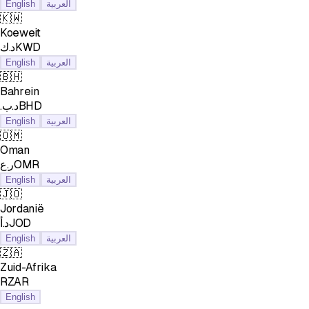
English
العربية
🇰🇼
Koeweit
د.كKWD
English
العربية
🇧🇭
Bahrein
.د.بBHD
English
العربية
🇴🇲
Oman
ر.عOMR
English
العربية
🇯🇴
Jordanië
د.أJOD
English
العربية
🇿🇦
Zuid-Afrika
RZAR
English