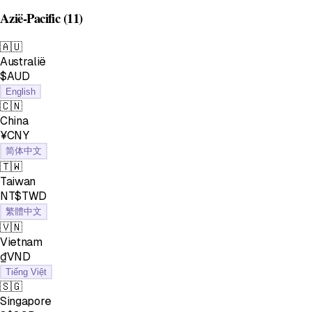
Azië-Pacific
(11)
🇦🇺
Australië
$AUD
English
🇨🇳
China
¥CNY
简体中文
🇹🇼
Taiwan
NT$TWD
繁體中文
🇻🇳
Vietnam
₫VND
Tiếng Việt
🇸🇬
Singapore