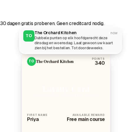
30 dagen gratis proberen. Geen creditcard nodig.
The Orchard Kitchen
now
TO
Dubbele punten op elk hoofdgerecht deze
dinsdag en woensdag. Laat gewoon uw kaart
zien bij het bestellen. Tot doordeweeks.
POINTS
The Orchard Kitchen
TO
340
Loyalty Card
SPAAR PUNTEN, VERDIEN BELONINGEN
FIRST NAME
AVAILABLE REWARD
Priya
Free main course