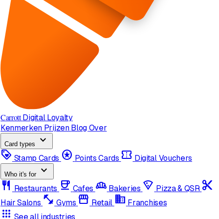
Carrott
Digital Loyalty
Kenmerken
Prijzen
Blog
Over
expand_more
Card types
loyalty
stars
confirmation_number
Stamp Cards
Points Cards
Digital Vouchers
expand_more
Who it's for
restaurant
coffee
bakery_dining
local_pizza
content_cut
Restaurants
Cafes
Bakeries
Pizza & QSR
fitness_center
storefront
domain
Hair Salons
Gyms
Retail
Franchises
apps
See all industries