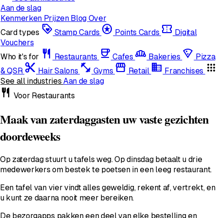
Aan de slag
Kenmerken
Prijzen
Blog
Over
loyalty
stars
confirmation_number
Card types
Stamp Cards
Points Cards
Digital
Vouchers
restaurant
coffee
bakery_dining
local_pizza
Who it's for
Restaurants
Cafes
Bakeries
Pizza
content_cut
fitness_center
storefront
domain
apps
& QSR
Hair Salons
Gyms
Retail
Franchises
See all industries
Aan de slag
restaurant
Voor Restaurants
Maak van zaterdaggasten uw vaste gezichten
doordeweeks
Op zaterdag stuurt u tafels weg. Op dinsdag betaalt u drie
medewerkers om bestek te poetsen in een leeg restaurant.
Een tafel van vier vindt alles geweldig, rekent af, vertrekt, en
u kunt ze daarna nooit meer bereiken.
De bezorgapps pakken een deel van elke bestelling en