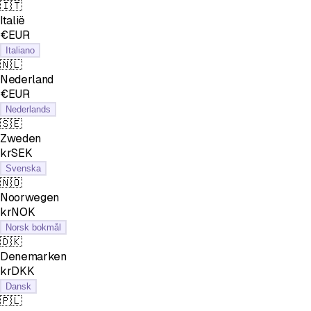
🇮🇹
Italië
€EUR
Italiano
🇳🇱
Nederland
€EUR
Nederlands
🇸🇪
Zweden
krSEK
Svenska
🇳🇴
Noorwegen
krNOK
Norsk bokmål
🇩🇰
Denemarken
krDKK
Dansk
🇵🇱