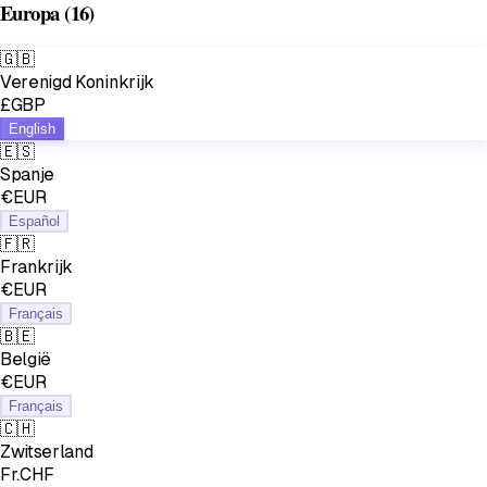
Europa
(16)
🇬🇧
Verenigd Koninkrijk
£GBP
English
🇪🇸
Spanje
€EUR
Español
🇫🇷
Frankrijk
€EUR
Français
🇧🇪
België
€EUR
Français
🇨🇭
Zwitserland
Fr.CHF