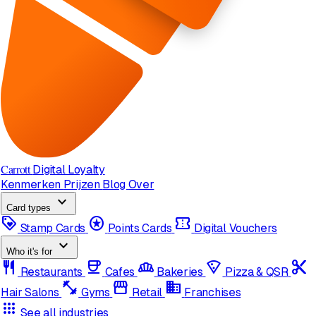
Carrott
Digital Loyalty
Kenmerken
Prijzen
Blog
Over
expand_more
Card types
loyalty
stars
confirmation_number
Stamp Cards
Points Cards
Digital Vouchers
expand_more
Who it's for
restaurant
coffee
bakery_dining
local_pizza
content_cut
Restaurants
Cafes
Bakeries
Pizza & QSR
fitness_center
storefront
domain
Hair Salons
Gyms
Retail
Franchises
apps
See all industries