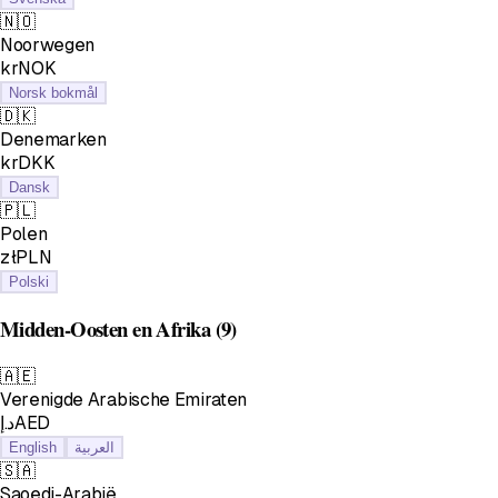
🇳🇴
Noorwegen
krNOK
Norsk bokmål
🇩🇰
Denemarken
krDKK
Dansk
🇵🇱
Polen
złPLN
Polski
Midden-Oosten en Afrika
(9)
🇦🇪
Verenigde Arabische Emiraten
د.إAED
English
العربية
🇸🇦
Saoedi-Arabië