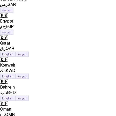
ر.سSAR
العربية
🇪🇬
Egypte
ج.مEGP
العربية
🇶🇦
Qatar
ر.قQAR
English
العربية
🇰🇼
Koeweit
د.كKWD
English
العربية
🇧🇭
Bahrein
.د.بBHD
English
العربية
🇴🇲
Oman
ر.عOMR