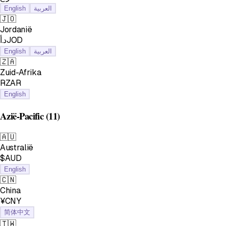
English
العربية
🇯🇴
Jordanië
د.أJOD
English
العربية
🇿🇦
Zuid-Afrika
RZAR
English
Azië-Pacific
(11)
🇦🇺
Australië
$AUD
English
🇨🇳
China
¥CNY
简体中文
🇹🇼