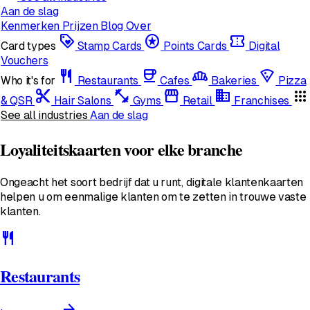
Aan de slag
Kenmerken
Prijzen
Blog
Over
loyalty
stars
confirmation_number
Card types
Stamp Cards
Points Cards
Digital
Vouchers
restaurant
coffee
bakery_dining
local_pizza
Who it's for
Restaurants
Cafes
Bakeries
Pizza
content_cut
fitness_center
storefront
domain
apps
& QSR
Hair Salons
Gyms
Retail
Franchises
See all industries
Aan de slag
Loyaliteitskaarten voor elke branche
Ongeacht het soort bedrijf dat u runt, digitale klantenkaarten
helpen u om eenmalige klanten om te zetten in trouwe vaste
klanten.
restaurant
Restaurants
arrow_forward