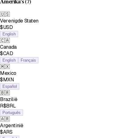
Amerika's
(7)
🇺🇸
Verenigde Staten
$USD
English
🇨🇦
Canada
$CAD
English
Français
🇲🇽
Mexico
$MXN
Español
🇧🇷
Brazilië
R$BRL
Português
🇦🇷
Argentinië
$ARS