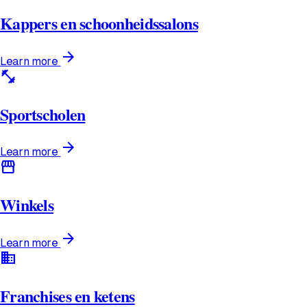
Kappers en schoonheidssalons
arrow_forward
Learn more
fitness_center
Sportscholen
arrow_forward
Learn more
storefront
Winkels
arrow_forward
Learn more
domain
Franchises en ketens