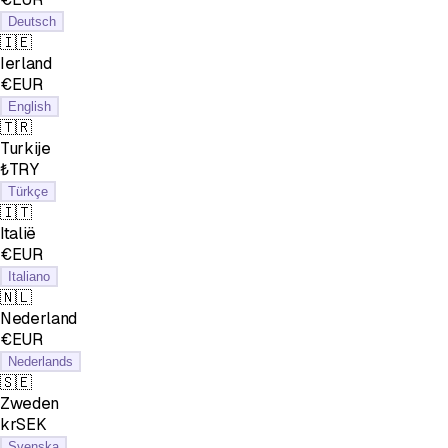
Deutsch
🇮🇪
Ierland
€EUR
English
🇹🇷
Turkije
₺TRY
Türkçe
🇮🇹
Italië
€EUR
Italiano
🇳🇱
Nederland
€EUR
Nederlands
🇸🇪
Zweden
krSEK
Svenska