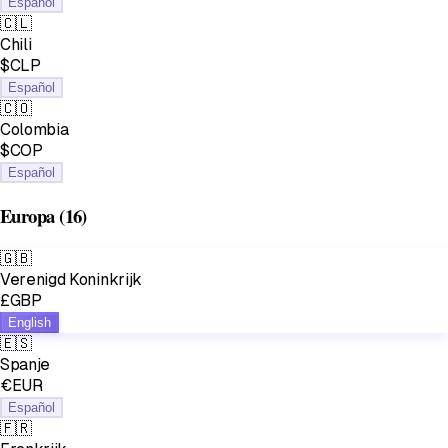
Español
🇨🇱
Chili
$CLP
Español
🇨🇴
Colombia
$COP
Español
Europa
(16)
🇬🇧
Verenigd Koninkrijk
£GBP
English
🇪🇸
Spanje
€EUR
Español
🇫🇷