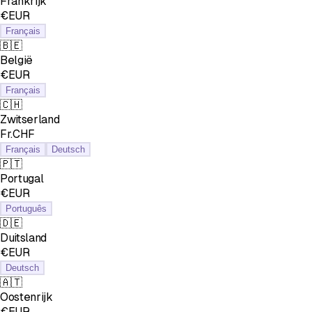
Frankrijk
€EUR
Français
🇧🇪
België
€EUR
Français
🇨🇭
Zwitserland
Fr.CHF
Français
Deutsch
🇵🇹
Portugal
€EUR
Português
🇩🇪
Duitsland
€EUR
Deutsch
🇦🇹
Oostenrijk
€EUR