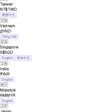
Taiwan
NT$TWD
繁體中文
🇻🇳
Vietnam
₫VND
Tiếng Việt
🇸🇬
Singapore
S$SGD
English
简体中文
🇮🇳
India
₹INR
English
🇲🇾
Maleisië
RMMYR
English
🇯🇵
Japan