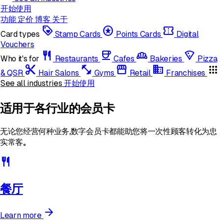
开始使用
功能
定价
博客
关于
loyalty
stars
confirmation_number
Card types
Stamp Cards
Points Cards
Digital
Vouchers
restaurant
coffee
bakery_dining
local_pizza
Who it's for
Restaurants
Cafes
Bakeries
Pizza
content_cut
fitness_center
storefront
domain
apps
& QSR
Hair Salons
Gyms
Retail
Franchises
See all industries
开始使用
适用于各行业的会员卡
无论您经营何种业务，数字会员卡都能助您将一次性顾客转化为忠
实常客。
restaurant
餐厅
arrow_forward
Learn more