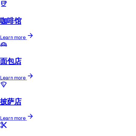
coffee
咖啡馆
arrow_forward
Learn more
bakery_dining
面包店
arrow_forward
Learn more
local_pizza
披萨店
arrow_forward
Learn more
content_cut