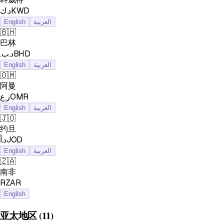
د.كKWD
English
العربية
🇧🇭
巴林
.د.بBHD
English
العربية
🇴🇲
阿曼
ر.عOMR
English
العربية
🇯🇴
约旦
د.أJOD
English
العربية
🇿🇦
南非
RZAR
English
亚太地区
(11)