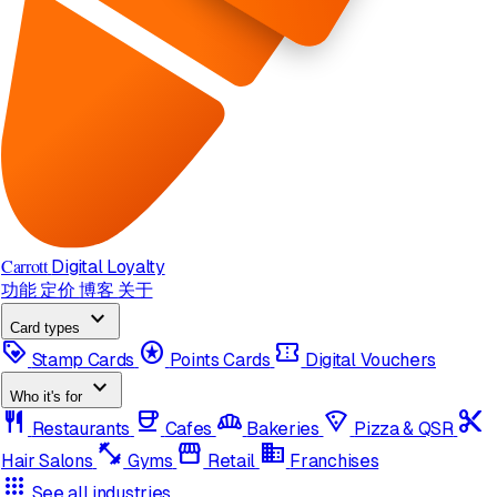
Carrott
Digital Loyalty
功能
定价
博客
关于
expand_more
Card types
loyalty
stars
confirmation_number
Stamp Cards
Points Cards
Digital Vouchers
expand_more
Who it's for
restaurant
coffee
bakery_dining
local_pizza
content_cut
Restaurants
Cafes
Bakeries
Pizza & QSR
fitness_center
storefront
domain
Hair Salons
Gyms
Retail
Franchises
apps
See all industries