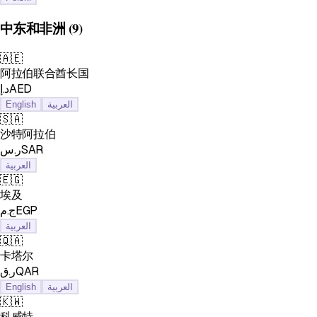
中东和非洲
(9)
🇦🇪
阿拉伯联合酋长国
د.إAED
English
العربية
🇸🇦
沙特阿拉伯
ر.سSAR
العربية
🇪🇬
埃及
ج.مEGP
العربية
🇶🇦
卡塔尔
ر.قQAR
English
العربية
🇰🇼
科威特