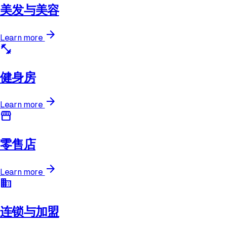
美发与美容
arrow_forward
Learn more
fitness_center
健身房
arrow_forward
Learn more
storefront
零售店
arrow_forward
Learn more
domain
连锁与加盟