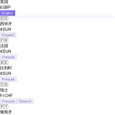
英国
£GBP
English
🇪🇸
西班牙
€EUR
Español
🇫🇷
法国
€EUR
Français
🇧🇪
比利时
€EUR
Français
🇨🇭
瑞士
Fr.CHF
Français
Deutsch
🇵🇹
葡萄牙