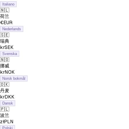
Italiano
🇳🇱
荷兰
€EUR
Nederlands
🇸🇪
瑞典
krSEK
Svenska
🇳🇴
挪威
krNOK
Norsk bokmål
🇩🇰
丹麦
krDKK
Dansk
🇵🇱
波兰
złPLN
Polski