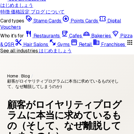
はじめましょう
特徴
価格設定
ブログ
について
loyalty
stars
confirmation_number
Card types
Stamp Cards
Points Cards
Digital
Vouchers
restaurant
coffee
bakery_dining
local_pizza
Who it's for
Restaurants
Cafes
Bakeries
Pizza
content_cut
fitness_center
storefront
domain
apps
& QSR
Hair Salons
Gyms
Retail
Franchises
See all industries
はじめましょう
Home
/
Blog
/
顧客がロイヤリティプログラムに本当に求めているもの（そし
て、なぜ離脱してしまうのか）
顧客がロイヤリティプログ
ラムに本当に求めているも
の（そして、なぜ離脱して