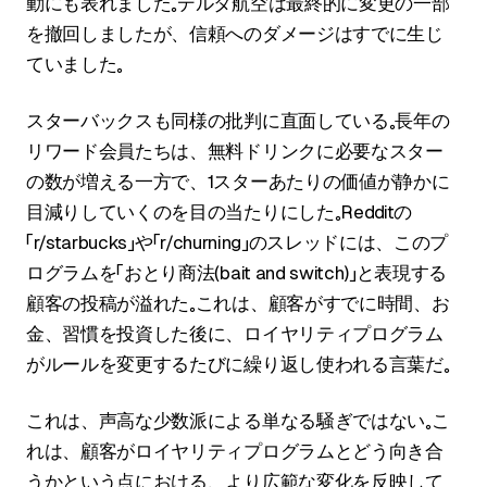
動にも表れました。デルタ航空は最終的に変更の一部
を撤回しましたが、信頼へのダメージはすでに生じ
ていました。
スターバックスも同様の批判に直面している。長年の
リワード会員たちは、無料ドリンクに必要なスター
の数が増える一方で、1スターあたりの価値が静かに
目減りしていくのを目の当たりにした。Redditの
「r/starbucks」や「r/churning」のスレッドには、このプ
ログラムを「おとり商法（bait and switch）」と表現する
顧客の投稿が溢れた。これは、顧客がすでに時間、お
金、習慣を投資した後に、ロイヤリティプログラム
がルールを変更するたびに繰り返し使われる言葉だ。
これは、声高な少数派による単なる騒ぎではない。こ
れは、顧客がロイヤリティプログラムとどう向き合
うかという点における、より広範な変化を反映して