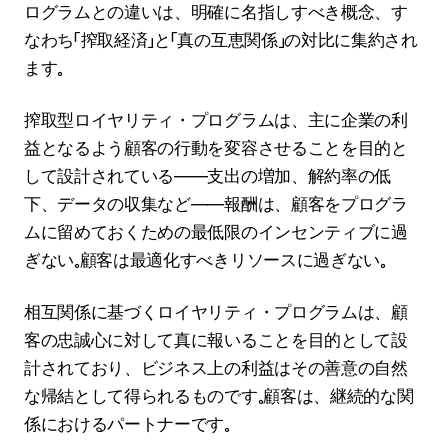
ログラムとの違いは、明確に名指しすべき概念、す
なわち「搾取経済」と「真の互恵関係」の対比に集約され
ます。
搾取型ロイヤリティ・プログラムは、主に企業の利
益となるよう顧客の行動を変容させることを目的と
して設計されている――支出の増加、解約率の低
下、データの収集など――報酬は、顧客をプログラ
ムに留めておくための最低限のインセンティブに過
ぎない。顧客は最適化すべきリソースに過ぎない。
相互関係に基づくロイヤリティ・プログラムは、顧
客の忠誠心に対して真に報いることを目的として設
計されており、ビジネス上の利益はその善意の自然
な帰結として得られるものです。顧客は、継続的な関
係におけるパートナーです。