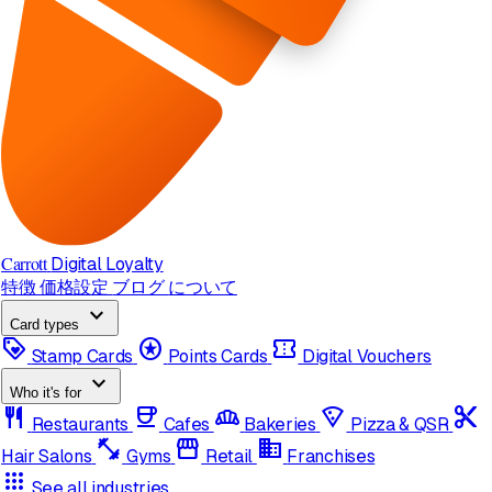
Carrott
Digital Loyalty
特徴
価格設定
ブログ
について
expand_more
Card types
loyalty
stars
confirmation_number
Stamp Cards
Points Cards
Digital Vouchers
expand_more
Who it's for
restaurant
coffee
bakery_dining
local_pizza
content_cut
Restaurants
Cafes
Bakeries
Pizza & QSR
fitness_center
storefront
domain
Hair Salons
Gyms
Retail
Franchises
apps
See all industries