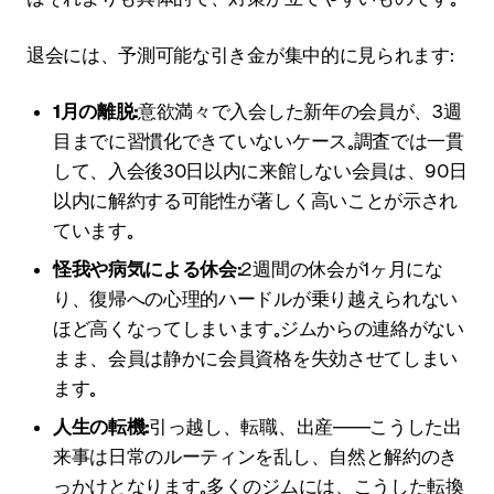
退会には、予測可能な引き金が集中的に見られます：
1月の離脱：
意欲満々で入会した新年の会員が、3週
目までに習慣化できていないケース。調査では一貫
して、入会後30日以内に来館しない会員は、90日
以内に解約する可能性が著しく高いことが示され
ています。
怪我や病気による休会：
2週間の休会が1ヶ月にな
り、復帰への心理的ハードルが乗り越えられない
ほど高くなってしまいます。ジムからの連絡がない
まま、会員は静かに会員資格を失効させてしまい
ます。
人生の転機：
引っ越し、転職、出産――こうした出
来事は日常のルーティンを乱し、自然と解約のき
っかけとなります。多くのジムには、こうした転換