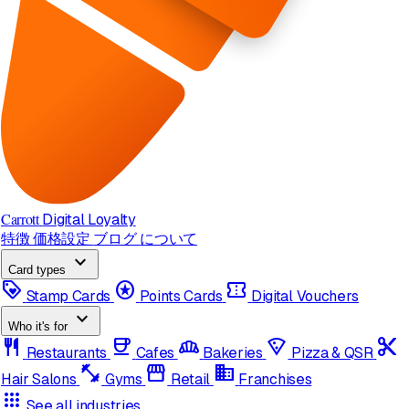
Carrott
Digital Loyalty
特徴
価格設定
ブログ
について
expand_more
Card types
loyalty
stars
confirmation_number
Stamp Cards
Points Cards
Digital Vouchers
expand_more
Who it's for
restaurant
coffee
bakery_dining
local_pizza
content_cut
Restaurants
Cafes
Bakeries
Pizza & QSR
fitness_center
storefront
domain
Hair Salons
Gyms
Retail
Franchises
apps
See all industries