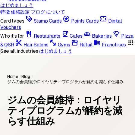
はじめましょう
特徴
価格設定
ブログ
について
loyalty
stars
confirmation_number
Card types
Stamp Cards
Points Cards
Digital
Vouchers
restaurant
coffee
bakery_dining
local_pizza
Who it's for
Restaurants
Cafes
Bakeries
Pizza
content_cut
fitness_center
storefront
domain
apps
& QSR
Hair Salons
Gyms
Retail
Franchises
See all industries
はじめましょう
Home
/
Blog
/
ジムの会員維持：ロイヤリティプログラムが解約を減らす仕組み
ジムの会員維持：ロイヤリ
ティプログラムが解約を減
らす仕組み