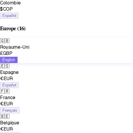
Colombie
$COP
Español
Europe
(16)
🇬🇧
Royaume-Uni
£GBP
English
🇪🇸
Espagne
€EUR
Español
🇫🇷
France
€EUR
Français
🇧🇪
Belgique
€EUR