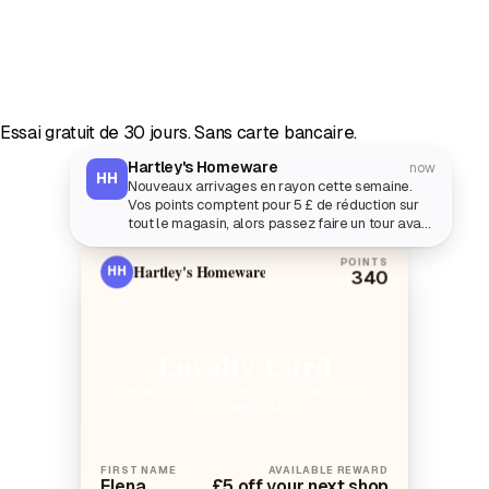
Essai gratuit de 30 jours. Sans carte bancaire.
Hartley's Homeware
now
HH
Nouveaux arrivages en rayon cette semaine.
Vos points comptent pour 5 £ de réduction sur
tout le magasin, alors passez faire un tour avant
le week-end.
POINTS
Hartley's Homeware
HH
340
Loyalty Card
CUMULEZ DES POINTS, GAGNEZ DES
RÉCOMPENSES
FIRST NAME
AVAILABLE REWARD
Elena
£5 off your next shop