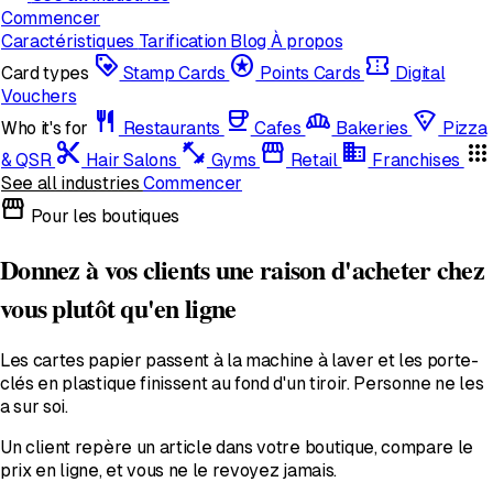
Commencer
Caractéristiques
Tarification
Blog
À propos
loyalty
stars
confirmation_number
Card types
Stamp Cards
Points Cards
Digital
Vouchers
restaurant
coffee
bakery_dining
local_pizza
Who it's for
Restaurants
Cafes
Bakeries
Pizza
content_cut
fitness_center
storefront
domain
apps
& QSR
Hair Salons
Gyms
Retail
Franchises
See all industries
Commencer
storefront
Pour les boutiques
Donnez à vos clients une raison d'acheter chez
vous plutôt qu'en ligne
Les cartes papier passent à la machine à laver et les porte-
clés en plastique finissent au fond d'un tiroir. Personne ne les
a sur soi.
Un client repère un article dans votre boutique, compare le
prix en ligne, et vous ne le revoyez jamais.