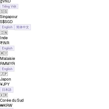
₫VND
Tiếng Việt
🇸🇬
Singapour
S$SGD
English
简体中文
🇮🇳
Inde
₹INR
English
🇲🇾
Malaisie
RMMYR
English
🇯🇵
Japon
¥JPY
日本語
🇰🇷
Corée du Sud
₩KRW