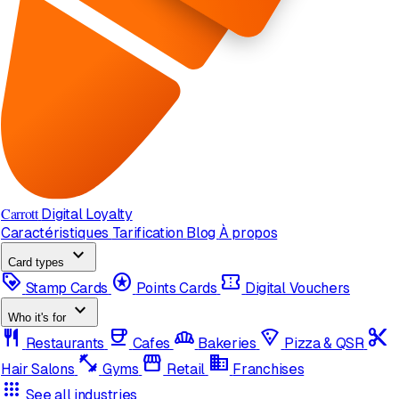
Carrott
Digital Loyalty
Caractéristiques
Tarification
Blog
À propos
expand_more
Card types
loyalty
stars
confirmation_number
Stamp Cards
Points Cards
Digital Vouchers
expand_more
Who it's for
restaurant
coffee
bakery_dining
local_pizza
content_cut
Restaurants
Cafes
Bakeries
Pizza & QSR
fitness_center
storefront
domain
Hair Salons
Gyms
Retail
Franchises
apps
See all industries