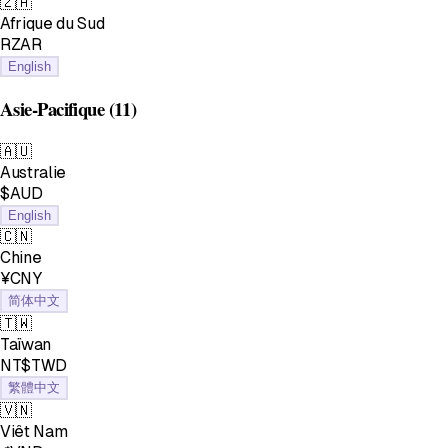
🇿🇦
Afrique du Sud
RZAR
English
Asie-Pacifique
(11)
🇦🇺
Australie
$AUD
English
🇨🇳
Chine
¥CNY
简体中文
🇹🇼
Taïwan
NT$TWD
繁體中文
🇻🇳
Viêt Nam