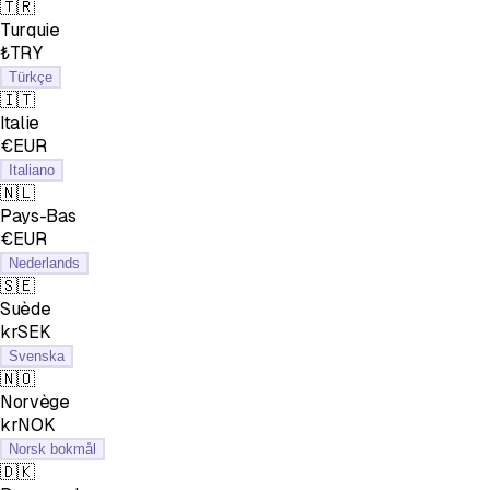
🇹🇷
Turquie
₺TRY
Türkçe
🇮🇹
Italie
€EUR
Italiano
🇳🇱
Pays-Bas
€EUR
Nederlands
🇸🇪
Suède
krSEK
Svenska
🇳🇴
Norvège
krNOK
Norsk bokmål
🇩🇰