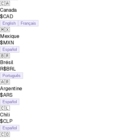
🇨🇦
Canada
$CAD
English
Français
🇲🇽
Mexique
$MXN
Español
🇧🇷
Brésil
R$BRL
Português
🇦🇷
Argentine
$ARS
Español
🇨🇱
Chili
$CLP
Español
🇨🇴