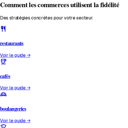
Comment les commerces utilisent la fidélité
Des stratégies concrètes pour votre secteur.
restaurant
restaurants
Voir le guide →
coffee
cafés
Voir le guide →
bakery_dining
boulangeries
Voir le guide →
local_pizza