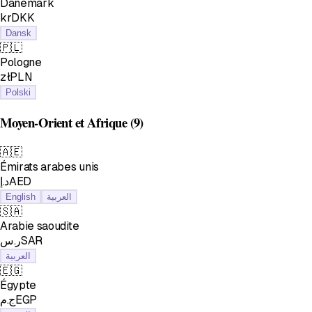
Danemark
krDKK
Dansk
🇵🇱
Pologne
złPLN
Polski
Moyen-Orient et Afrique
(9)
🇦🇪
Émirats arabes unis
د.إAED
English
العربية
🇸🇦
Arabie saoudite
ر.سSAR
العربية
🇪🇬
Égypte
ج.مEGP