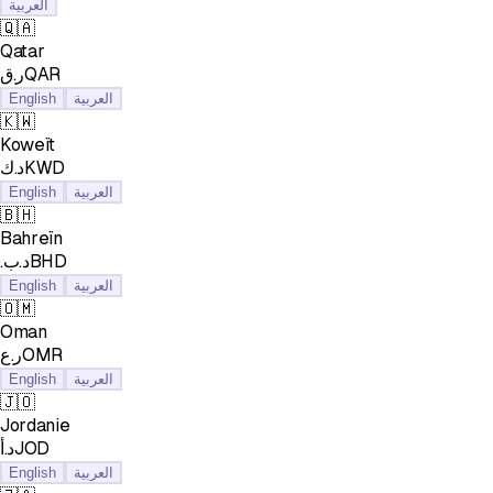
العربية
🇶🇦
Qatar
ر.قQAR
English
العربية
🇰🇼
Koweït
د.كKWD
English
العربية
🇧🇭
Bahreïn
.د.بBHD
English
العربية
🇴🇲
Oman
ر.عOMR
English
العربية
🇯🇴
Jordanie
د.أJOD
English
العربية