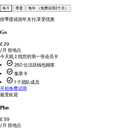
每月
季度
每年
（免费试用2个月）
按季度或按年支付，享受优惠
Go
£
29
/月
按地点
今天就上线您的第一张会员卡
check_circle
250 位活跃钱包顾客
check_circle
集章卡
check_circle
1 个团队成员
开始免费试用
最受欢迎
Plus
£
59
/月
按地点