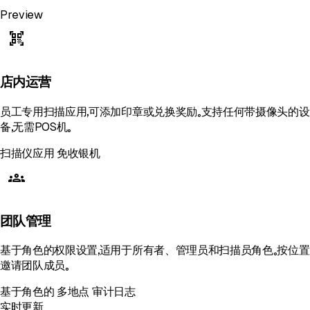
Preview
qr_code_scanner
店内运营
员工专用扫描应用，可添加印章或兑换奖励。支持任何带摄像头的设
备，无需POS机。
扫描仪应用
免收银机
groups
团队管理
基于角色的权限设置，适用于所有者、管理员和扫描员角色。按位置
邀请团队成员。
基于角色的
多地点
审计日志
实时更新