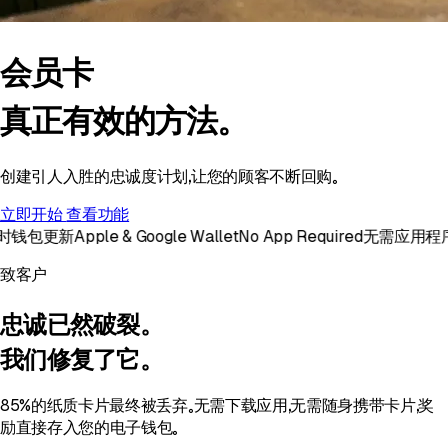
会员卡
真正有效的方法。
创建引人入胜的忠诚度计划，让您的顾客不断回购。
立即开始
查看功能
包更新
Apple & Google Wallet
No App Required
无需应用程序
实
致客户
忠诚已然破裂。
我们修复了它。
85%的纸质卡片最终被丢弃。无需下载应用，无需随身携带卡片，奖
励直接存入您的电子钱包。