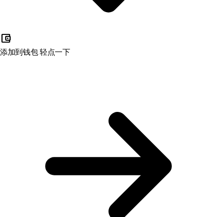
account_balance_wallet
添加到钱包
轻点一下