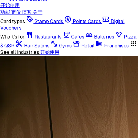
开始使用
功能
定价
博客
关于
loyalty
stars
confirmation_number
Card types
Stamp Cards
Points Cards
Digital
Vouchers
restaurant
coffee
bakery_dining
local_pizza
Who it's for
Restaurants
Cafes
Bakeries
Pizza
content_cut
fitness_center
storefront
domain
apps
& QSR
Hair Salons
Gyms
Retail
Franchises
See all industries
开始使用