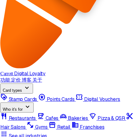
Carrott
Digital Loyalty
功能
定价
博客
关于
expand_more
Card types
loyalty
stars
confirmation_number
Stamp Cards
Points Cards
Digital Vouchers
expand_more
Who it's for
restaurant
coffee
bakery_dining
local_pizza
content_cut
Restaurants
Cafes
Bakeries
Pizza & QSR
fitness_center
storefront
domain
Hair Salons
Gyms
Retail
Franchises
apps
See all industries