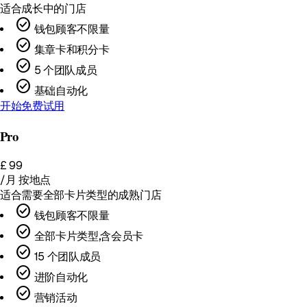
适合成长中的门店
check_circle
钱包顾客不限量
check_circle
集章卡和积分卡
check_circle
5 个团队成员
check_circle
基础自动化
开始免费试用
Pro
£
99
/月
按地点
适合需要全部卡片类型的成熟门店
check_circle
钱包顾客不限量
check_circle
全部卡片类型，含会员卡
check_circle
15 个团队成员
check_circle
进阶自动化
check_circle
营销活动