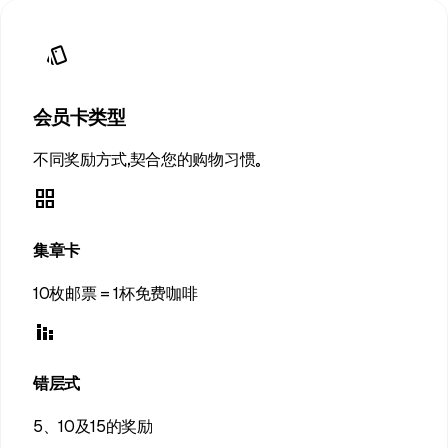
style
会员卡类型
不同奖励方式，契合您的购物习惯。
grid_view
集章卡
10枚邮票 = 1杯免费咖啡
stacked_bar_chart
错层式
5、10及15的奖励