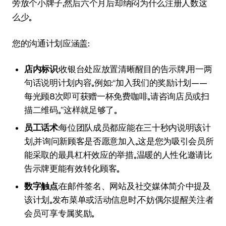
旁放个小牌子，然后六个月后却纳闷为什么注册人数这
么少。
您的沟通计划应涵盖：
店内标识
：收银台处应放置清晰醒目的告示牌，用一两
句话说明计划内容。例如：“加入我们的奖励计划——
每光顾8次即可获赠一杯免费咖啡。请咨询店员或扫
描二维码。”这样就足够了。
员工话术
：每位团队成员都应能在三十秒内说明该计
划，并询问新顾客是否愿意加入。这是您为吸引会员所
能采取的最具杠杆效应的举措。温暖的人性化邀请比
告示牌更能有效转化顾客。
数字触点
：在邮件签名、网站及社交媒体简介中提及
该计划。发布菜单或活动信息时，不妨偶尔提醒关注者
会员可享专属奖励。