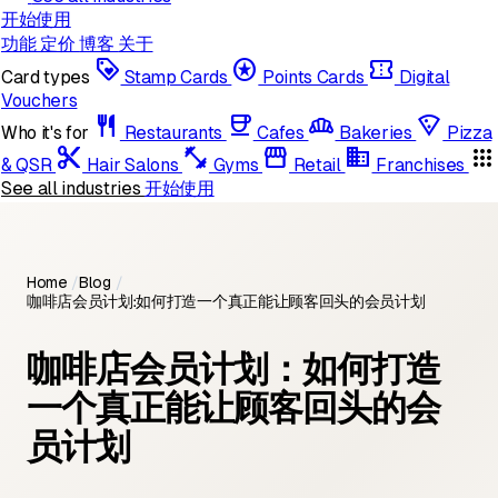
开始使用
功能
定价
博客
关于
loyalty
stars
confirmation_number
Card types
Stamp Cards
Points Cards
Digital
Vouchers
restaurant
coffee
bakery_dining
local_pizza
Who it's for
Restaurants
Cafes
Bakeries
Pizza
content_cut
fitness_center
storefront
domain
apps
& QSR
Hair Salons
Gyms
Retail
Franchises
See all industries
开始使用
Home
/
Blog
/
咖啡店会员计划：如何打造一个真正能让顾客回头的会员计划
咖啡店会员计划：如何打造
一个真正能让顾客回头的会
员计划