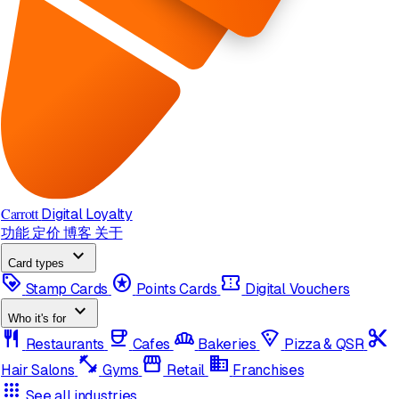
Carrott
Digital Loyalty
功能
定价
博客
关于
expand_more
Card types
loyalty
stars
confirmation_number
Stamp Cards
Points Cards
Digital Vouchers
expand_more
Who it's for
restaurant
coffee
bakery_dining
local_pizza
content_cut
Restaurants
Cafes
Bakeries
Pizza & QSR
fitness_center
storefront
domain
Hair Salons
Gyms
Retail
Franchises
apps
See all industries