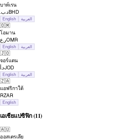
บาห์เรน
.د.بBHD
English
العربية
🇴🇲
โอมาน
ر.عOMR
English
العربية
🇯🇴
จอร์แดน
د.أJOD
English
العربية
🇿🇦
แอฟริกาใต้
RZAR
English
เอเชียแปซิฟิก
(11)
🇦🇺
ออสเตรเลีย