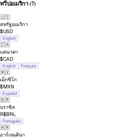
ทวีปอเมริกา
(7)
🇺🇸
สหรัฐอเมริกา
$USD
English
🇨🇦
แคนาดา
$CAD
English
Français
🇲🇽
เม็กซิโก
$MXN
Español
🇧🇷
บราซิล
R$BRL
Português
🇦🇷
อาร์เจนตินา