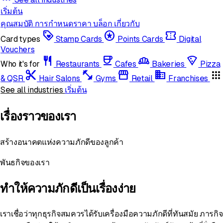
เริ่มต้น
คุณสมบัติ
การกำหนดราคา
บล็อก
เกี่ยวกับ
loyalty
stars
confirmation_number
Card types
Stamp Cards
Points Cards
Digital
Vouchers
restaurant
coffee
bakery_dining
local_pizza
Who it's for
Restaurants
Cafes
Bakeries
Pizza
content_cut
fitness_center
storefront
domain
apps
& QSR
Hair Salons
Gyms
Retail
Franchises
See all industries
เริ่มต้น
เรื่องราวของเรา
สร้างอนาคตแห่งความภักดีของลูกค้า
พันธกิจของเรา
ทำให้ความภักดีเป็นเรื่องง่าย
เราเชื่อว่าทุกธุรกิจสมควรได้รับเครื่องมือความภักดีที่ทันสมัย ภารกิจ