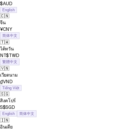
$AUD
English
🇨🇳
จีน
¥CNY
简体中文
🇹🇼
ไต้หวัน
NT$TWD
繁體中文
🇻🇳
เวียดนาม
₫VND
Tiếng Việt
🇸🇬
สิงคโปร์
S$SGD
English
简体中文
🇮🇳
อินเดีย