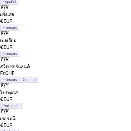
Español
🇫🇷
ฝรั่งเศส
€EUR
Français
🇧🇪
เบลเยียม
€EUR
Français
🇨🇭
สวิตเซอร์แลนด์
Fr.CHF
Français
Deutsch
🇵🇹
โปรตุเกส
€EUR
Português
🇩🇪
เยอรมนี
€EUR