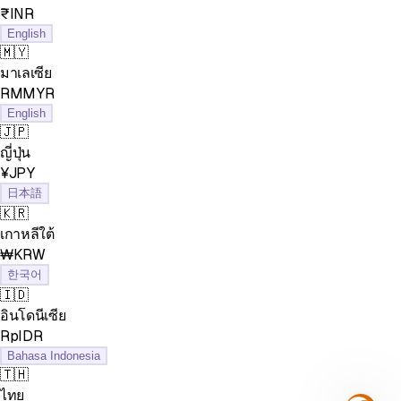
₹INR
English
🇲🇾
มาเลเซีย
RMMYR
English
🇯🇵
ญี่ปุ่น
¥JPY
日本語
🇰🇷
เกาหลีใต้
₩KRW
한국어
🇮🇩
อินโดนีเซีย
RpIDR
Bahasa Indonesia
🇹🇭
ไทย