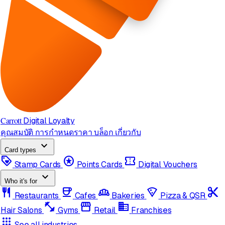
Carrott
Digital Loyalty
คุณสมบัติ
การกำหนดราคา
บล็อก
เกี่ยวกับ
expand_more
Card types
loyalty
stars
confirmation_number
Stamp Cards
Points Cards
Digital Vouchers
expand_more
Who it's for
restaurant
coffee
bakery_dining
local_pizza
content_cut
Restaurants
Cafes
Bakeries
Pizza & QSR
fitness_center
storefront
domain
Hair Salons
Gyms
Retail
Franchises
apps
See all industries