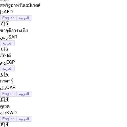
สหรัฐอาหรับเอมิเรตส์
د.إAED
English
العربية
🇸🇦
ซาอุดีอาระเบีย
ر.سSAR
العربية
🇪🇬
อียิปต์
ج.مEGP
العربية
🇶🇦
กาตาร์
ر.قQAR
English
العربية
🇰🇼
คูเวต
د.كKWD
English
العربية
🇧🇭