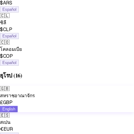
$ARS
Español
🇨🇱
ชิลี
$CLP
Español
🇨🇴
โคลอมเบีย
$COP
Español
ยุโรป
(16)
🇬🇧
สหราชอาณาจักร
£GBP
English
🇪🇸
สเปน
€EUR