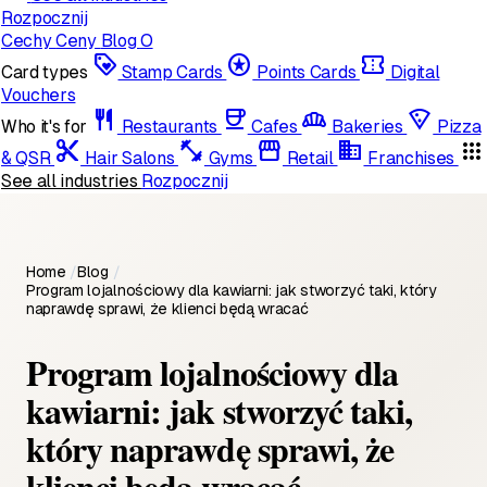
Rozpocznij
Cechy
Ceny
Blog
O
loyalty
stars
confirmation_number
Card types
Stamp Cards
Points Cards
Digital
Vouchers
restaurant
coffee
bakery_dining
local_pizza
Who it's for
Restaurants
Cafes
Bakeries
Pizza
content_cut
fitness_center
storefront
domain
apps
& QSR
Hair Salons
Gyms
Retail
Franchises
See all industries
Rozpocznij
Home
/
Blog
/
Program lojalnościowy dla kawiarni: jak stworzyć taki, który
naprawdę sprawi, że klienci będą wracać
Program lojalnościowy dla
kawiarni: jak stworzyć taki,
który naprawdę sprawi, że
klienci będą wracać