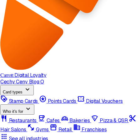
Carrott
Digital Loyalty
Cechy
Ceny
Blog
O
expand_more
Card types
loyalty
stars
confirmation_number
Stamp Cards
Points Cards
Digital Vouchers
expand_more
Who it's for
restaurant
coffee
bakery_dining
local_pizza
content_cut
Restaurants
Cafes
Bakeries
Pizza & QSR
fitness_center
storefront
domain
Hair Salons
Gyms
Retail
Franchises
apps
See all industries