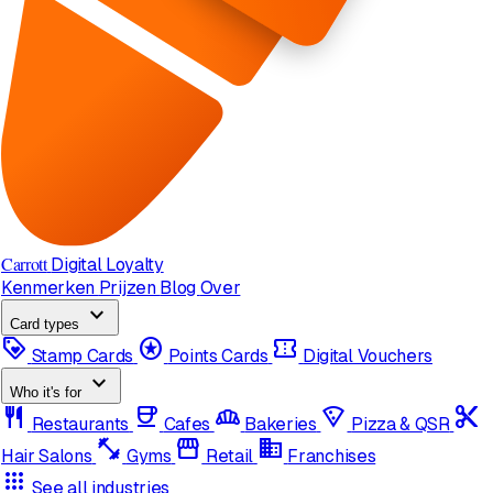
Carrott
Digital Loyalty
Kenmerken
Prijzen
Blog
Over
expand_more
Card types
loyalty
stars
confirmation_number
Stamp Cards
Points Cards
Digital Vouchers
expand_more
Who it's for
restaurant
coffee
bakery_dining
local_pizza
content_cut
Restaurants
Cafes
Bakeries
Pizza & QSR
fitness_center
storefront
domain
Hair Salons
Gyms
Retail
Franchises
apps
See all industries