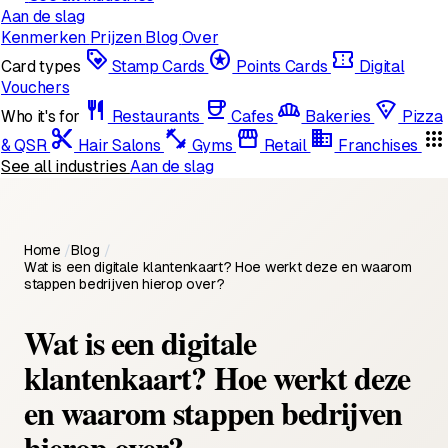
Aan de slag
Kenmerken
Prijzen
Blog
Over
loyalty
stars
confirmation_number
Card types
Stamp Cards
Points Cards
Digital
Vouchers
restaurant
coffee
bakery_dining
local_pizza
Who it's for
Restaurants
Cafes
Bakeries
Pizza
content_cut
fitness_center
storefront
domain
apps
& QSR
Hair Salons
Gyms
Retail
Franchises
See all industries
Aan de slag
Home
/
Blog
/
Wat is een digitale klantenkaart? Hoe werkt deze en waarom
stappen bedrijven hierop over?
Wat is een digitale
klantenkaart? Hoe werkt deze
en waarom stappen bedrijven
hierop over?