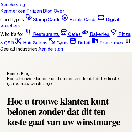
Aan de slag
Kenmerken
Prijzen
Blog
Over
loyalty
stars
confirmation_number
Card types
Stamp Cards
Points Cards
Digital
Vouchers
restaurant
coffee
bakery_dining
local_pizza
Who it's for
Restaurants
Cafes
Bakeries
Pizza
content_cut
fitness_center
storefront
domain
apps
& QSR
Hair Salons
Gyms
Retail
Franchises
See all industries
Aan de slag
Home
/
Blog
/
Hoe u trouwe klanten kunt belonen zonder dat dit ten koste
gaat van uw winstmarge
Hoe u trouwe klanten kunt
belonen zonder dat dit ten
koste gaat van uw winstmarge