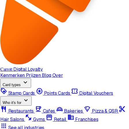
Carrott
Digital Loyalty
Kenmerken
Prijzen
Blog
Over
expand_more
Card types
loyalty
stars
confirmation_number
Stamp Cards
Points Cards
Digital Vouchers
expand_more
Who it's for
restaurant
coffee
bakery_dining
local_pizza
content_cut
Restaurants
Cafes
Bakeries
Pizza & QSR
fitness_center
storefront
domain
Hair Salons
Gyms
Retail
Franchises
apps
See all industries