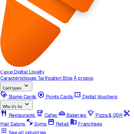
Carrott
Digital Loyalty
Caractéristiques
Tarification
Blog
À propos
expand_more
Card types
loyalty
stars
confirmation_number
Stamp Cards
Points Cards
Digital Vouchers
expand_more
Who it's for
restaurant
coffee
bakery_dining
local_pizza
content_cut
Restaurants
Cafes
Bakeries
Pizza & QSR
fitness_center
storefront
domain
Hair Salons
Gyms
Retail
Franchises
apps
See all industries