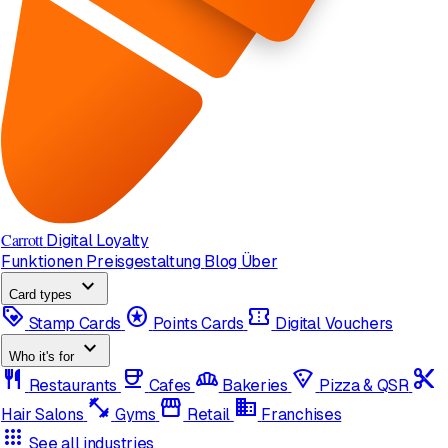
Carrott
Digital Loyalty
Funktionen
Preisgestaltung
Blog
Über
expand_more
Card types
loyalty
stars
confirmation_number
Stamp Cards
Points Cards
Digital Vouchers
expand_more
Who it's for
restaurant
coffee
bakery_dining
local_pizza
content_cut
Restaurants
Cafes
Bakeries
Pizza & QSR
fitness_center
storefront
domain
Hair Salons
Gyms
Retail
Franchises
apps
See all industries