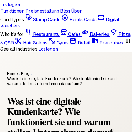
Loslegen
Funktionen
Preisgestaltung
Blog
Über
loyalty
stars
confirmation_number
Card types
Stamp Cards
Points Cards
Digital
Vouchers
restaurant
coffee
bakery_dining
local_pizza
Who it's for
Restaurants
Cafes
Bakeries
Pizza
content_cut
fitness_center
storefront
domain
apps
& QSR
Hair Salons
Gyms
Retail
Franchises
See all industries
Loslegen
Home
/
Blog
/
Was ist eine digitale Kundenkarte? Wie funktioniert sie und
warum stellen Unternehmen darauf um?
Was ist eine digitale
Kundenkarte? Wie
funktioniert sie und warum
stellen Unternehmen darauf