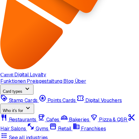
Carrott
Digital Loyalty
Funktionen
Preisgestaltung
Blog
Über
expand_more
Card types
loyalty
stars
confirmation_number
Stamp Cards
Points Cards
Digital Vouchers
expand_more
Who it's for
restaurant
coffee
bakery_dining
local_pizza
content_cut
Restaurants
Cafes
Bakeries
Pizza & QSR
fitness_center
storefront
domain
Hair Salons
Gyms
Retail
Franchises
apps
See all industries