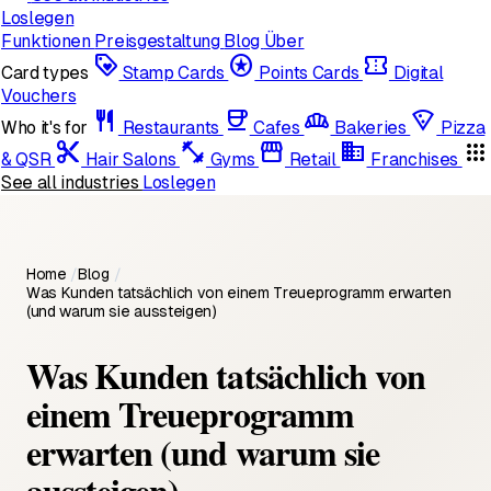
Loslegen
Funktionen
Preisgestaltung
Blog
Über
loyalty
stars
confirmation_number
Card types
Stamp Cards
Points Cards
Digital
Vouchers
restaurant
coffee
bakery_dining
local_pizza
Who it's for
Restaurants
Cafes
Bakeries
Pizza
content_cut
fitness_center
storefront
domain
apps
& QSR
Hair Salons
Gyms
Retail
Franchises
See all industries
Loslegen
Home
/
Blog
/
Was Kunden tatsächlich von einem Treueprogramm erwarten
(und warum sie aussteigen)
Was Kunden tatsächlich von
einem Treueprogramm
erwarten (und warum sie
aussteigen)