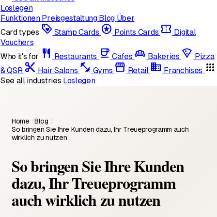
Loslegen
Funktionen
Preisgestaltung
Blog
Über
loyalty
stars
confirmation_number
Card types
Stamp Cards
Points Cards
Digital
Vouchers
restaurant
coffee
bakery_dining
local_pizza
Who it's for
Restaurants
Cafes
Bakeries
Pizza
content_cut
fitness_center
storefront
domain
apps
& QSR
Hair Salons
Gyms
Retail
Franchises
See all industries
Loslegen
Home
/
Blog
/
So bringen Sie Ihre Kunden dazu, Ihr Treueprogramm auch
wirklich zu nutzen
So bringen Sie Ihre Kunden
dazu, Ihr Treueprogramm
auch wirklich zu nutzen