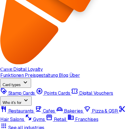
Carrott
Digital Loyalty
Funktionen
Preisgestaltung
Blog
Über
expand_more
Card types
loyalty
stars
confirmation_number
Stamp Cards
Points Cards
Digital Vouchers
expand_more
Who it's for
restaurant
coffee
bakery_dining
local_pizza
content_cut
Restaurants
Cafes
Bakeries
Pizza & QSR
fitness_center
storefront
domain
Hair Salons
Gyms
Retail
Franchises
apps
See all industries