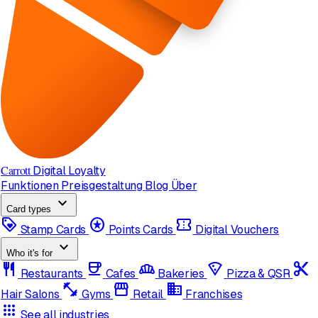
Carrott
Digital Loyalty
Funktionen
Preisgestaltung
Blog
Über
expand_more
Card types
loyalty
stars
confirmation_number
Stamp Cards
Points Cards
Digital Vouchers
expand_more
Who it's for
restaurant
coffee
bakery_dining
local_pizza
content_cut
Restaurants
Cafes
Bakeries
Pizza & QSR
fitness_center
storefront
domain
Hair Salons
Gyms
Retail
Franchises
apps
See all industries