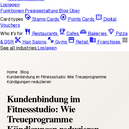
Loslegen
Funktionen
Preisgestaltung
Blog
Über
loyalty
stars
confirmation_number
Card types
Stamp Cards
Points Cards
Digital
Vouchers
restaurant
coffee
bakery_dining
local_pizza
Who it's for
Restaurants
Cafes
Bakeries
Pizza
content_cut
fitness_center
storefront
domain
apps
& QSR
Hair Salons
Gyms
Retail
Franchises
See all industries
Loslegen
Home
/
Blog
/
Kundenbindung im Fitnessstudio: Wie Treueprogramme
Kündigungen reduzieren
Kundenbindung im
Fitnessstudio: Wie
Treueprogramme
Kündigungen reduzieren