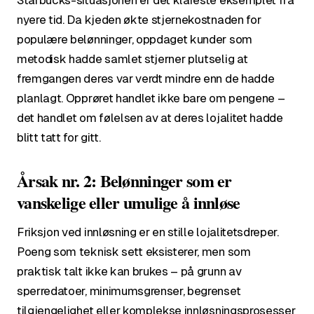
Starbucks-situasjonen er det klareste eksemplet fra
nyere tid. Da kjeden økte stjernekostnaden for
populære belønninger, oppdaget kunder som
metodisk hadde samlet stjerner plutselig at
fremgangen deres var verdt mindre enn de hadde
planlagt. Opprøret handlet ikke bare om pengene –
det handlet om følelsen av at deres lojalitet hadde
blitt tatt for gitt.
Årsak nr. 2: Belønninger som er
vanskelige eller umulige å innløse
Friksjon ved innløsning er en stille lojalitetsdreper.
Poeng som teknisk sett eksisterer, men som
praktisk talt ikke kan brukes – på grunn av
sperredatoer, minimumsgrenser, begrenset
tilgjengelighet eller komplekse innløsningsprosesser