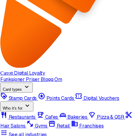
Carrott
Digital Loyalty
Funksjoner
Priser
Blogg
Om
expand_more
Card types
loyalty
stars
confirmation_number
Stamp Cards
Points Cards
Digital Vouchers
expand_more
Who it's for
restaurant
coffee
bakery_dining
local_pizza
content_cut
Restaurants
Cafes
Bakeries
Pizza & QSR
fitness_center
storefront
domain
Hair Salons
Gyms
Retail
Franchises
apps
See all industries