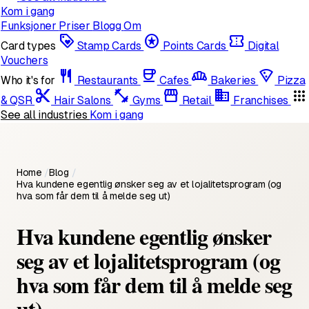
Kom i gang
Funksjoner
Priser
Blogg
Om
loyalty
stars
confirmation_number
Card types
Stamp Cards
Points Cards
Digital
Vouchers
restaurant
coffee
bakery_dining
local_pizza
Who it's for
Restaurants
Cafes
Bakeries
Pizza
content_cut
fitness_center
storefront
domain
apps
& QSR
Hair Salons
Gyms
Retail
Franchises
See all industries
Kom i gang
Home
/
Blog
/
Hva kundene egentlig ønsker seg av et lojalitetsprogram (og
hva som får dem til å melde seg ut)
Hva kundene egentlig ønsker
seg av et lojalitetsprogram (og
hva som får dem til å melde seg
ut)