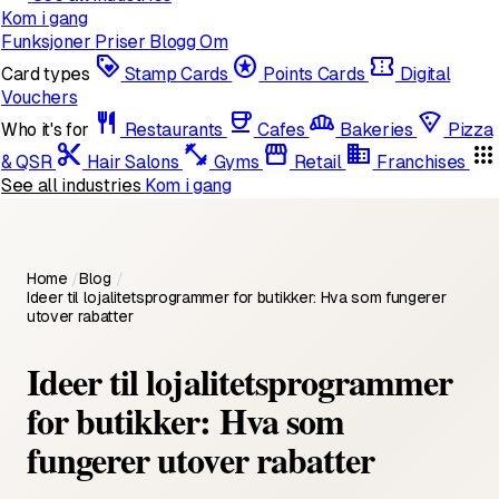
Kom i gang
Funksjoner
Priser
Blogg
Om
loyalty
stars
confirmation_number
Card types
Stamp Cards
Points Cards
Digital
Vouchers
restaurant
coffee
bakery_dining
local_pizza
Who it's for
Restaurants
Cafes
Bakeries
Pizza
content_cut
fitness_center
storefront
domain
apps
& QSR
Hair Salons
Gyms
Retail
Franchises
See all industries
Kom i gang
Home
/
Blog
/
Ideer til lojalitetsprogrammer for butikker: Hva som fungerer
utover rabatter
Ideer til lojalitetsprogrammer
for butikker: Hva som
fungerer utover rabatter