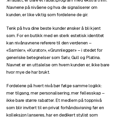
% rabatt, er bare et rabattprogram med ekstra trinn.
Navnene på nivåene og hva de signaliserer om
kunden, er like viktig som fordelene de gir.
Tenk på hva dine beste kunder ønsker å bli kjent
som. For en butikk med en sterk estetisk identitet
kan nivånavnene referere til den verdenen –
«Samler», «Kurator», «Grunnlegger» – i stedet for
generiske betegnelser som Sølv, Gull og Platina.
Navnet er en uttalelse om hvem kunden er, ikke bare
hvor mye de har brukt.
Fordelene på hvert nivå bør følge samme logikk:
mer tilgang, mer personalisering, mer fellesskap –
ikke bare større rabatter. Et medlem på toppnivå
som blir invitert til en privat forhåndsvisning før en
kolleksjon lanseres, har en dedikert stylist som