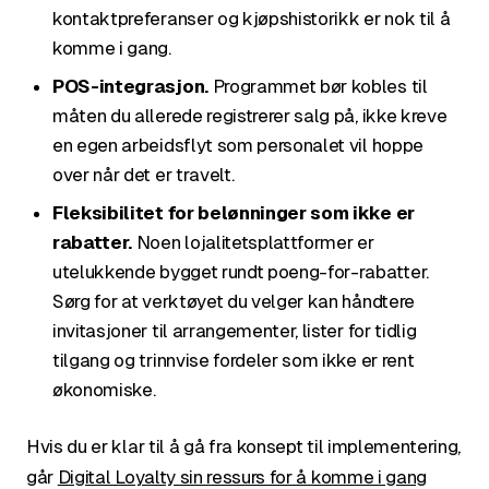
kontaktpreferanser og kjøpshistorikk er nok til å
komme i gang.
POS-integrasjon.
Programmet bør kobles til
måten du allerede registrerer salg på, ikke kreve
en egen arbeidsflyt som personalet vil hoppe
over når det er travelt.
Fleksibilitet for belønninger som ikke er
rabatter.
Noen lojalitetsplattformer er
utelukkende bygget rundt poeng-for-rabatter.
Sørg for at verktøyet du velger kan håndtere
invitasjoner til arrangementer, lister for tidlig
tilgang og trinnvise fordeler som ikke er rent
økonomiske.
Hvis du er klar til å gå fra konsept til implementering,
går
Digital Loyalty sin ressurs for å komme i gang