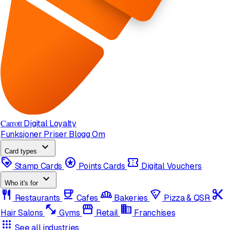
Carrott
Digital Loyalty
Funksjoner
Priser
Blogg
Om
expand_more
Card types
loyalty
stars
confirmation_number
Stamp Cards
Points Cards
Digital Vouchers
expand_more
Who it's for
restaurant
coffee
bakery_dining
local_pizza
content_cut
Restaurants
Cafes
Bakeries
Pizza & QSR
fitness_center
storefront
domain
Hair Salons
Gyms
Retail
Franchises
apps
See all industries