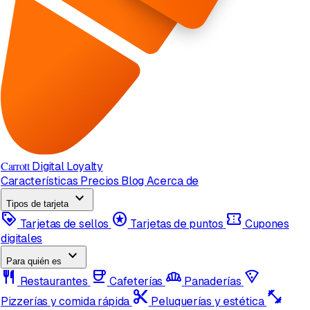
Carrott
Digital Loyalty
Características
Precios
Blog
Acerca de
expand_more
Tipos de tarjeta
loyalty
stars
confirmation_number
Tarjetas de sellos
Tarjetas de puntos
Cupones
digitales
expand_more
Para quién es
restaurant
coffee
bakery_dining
local_pizza
Restaurantes
Cafeterías
Panaderías
content_cut
fitness_center
Pizzerías y comida rápida
Peluquerías y estética