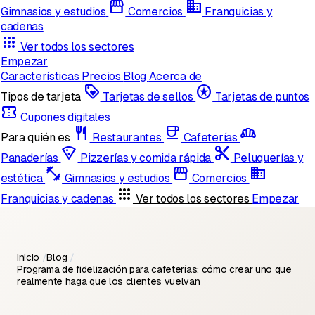
storefront
domain
Gimnasios y estudios
Comercios
Franquicias y
cadenas
apps
Ver todos los sectores
Empezar
Características
Precios
Blog
Acerca de
loyalty
stars
Tipos de tarjeta
Tarjetas de sellos
Tarjetas de puntos
confirmation_number
Cupones digitales
restaurant
coffee
bakery_dining
Para quién es
Restaurantes
Cafeterías
local_pizza
content_cut
Panaderías
Pizzerías y comida rápida
Peluquerías y
fitness_center
storefront
domain
estética
Gimnasios y estudios
Comercios
apps
Franquicias y cadenas
Ver todos los sectores
Empezar
Inicio
/
Blog
/
Programa de fidelización para cafeterías: cómo crear uno que
realmente haga que los clientes vuelvan