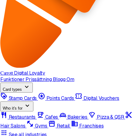
Carrott
Digital Loyalty
Funktioner
Prissättning
Blogg
Om
expand_more
Card types
loyalty
stars
confirmation_number
Stamp Cards
Points Cards
Digital Vouchers
expand_more
Who it's for
restaurant
coffee
bakery_dining
local_pizza
content_cut
Restaurants
Cafes
Bakeries
Pizza & QSR
fitness_center
storefront
domain
Hair Salons
Gyms
Retail
Franchises
apps
See all industries