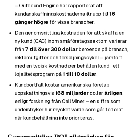
– Outbound Engine har rapporterat att
kundanskaffningskostnaderna
är
upp till
16
gånger högre
för vissa branscher.
Den genomsnittliga kostnaden för att skaffa en
ny kund (CAC) inom småföretagssektorn varierar
från
7 till över 300 dollar
beroende på bransch,
reklamutgifter och försäljningscykel – jämfört
med en typisk kostnad per behållen kund i ett
lojalitetsprogram på
1 till 10 dollar
.
Kundbortfall kostar amerikanska företag
uppskattningsvis
168 miljarder
dollar
årligen
,
enligt forskning från CallMiner – en siffra som
understryker hur mycket värde som går förlorat
när kundbehållning inte prioriteras.
Genomsnittliga ROI-riktmärken för