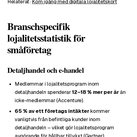
Relaterat:
Kom igång med digitala lojalitetskort
Branschspecifik
lojalitetsstatistik för
småföretag
Detaljhandel och e-handel
Medlemmar i lojalitetsprogram inom
detaljhandeln spenderar
12–18 % mer per år
än
icke-medlemmar (Accenture).
65 % av ett företags intäkter
kommer
vanligtvis från befintliga kunder inom
detaljhandeln – vilket gör lojalitetsprogram
avgörande för hållbar tillväxt (Gartner).