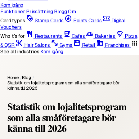
Kom igång
Funktioner
Prissättning
Blogg
Om
loyalty
stars
confirmation_number
Card types
Stamp Cards
Points Cards
Digital
Vouchers
restaurant
coffee
bakery_dining
local_pizza
Who it's for
Restaurants
Cafes
Bakeries
Pizza
content_cut
fitness_center
storefront
domain
apps
& QSR
Hair Salons
Gyms
Retail
Franchises
See all industries
Kom igång
Home
/
Blog
/
Statistik om lojalitetsprogram som alla småföretagare bör
känna till 2026
Statistik om lojalitetsprogram
som alla småföretagare bör
känna till 2026