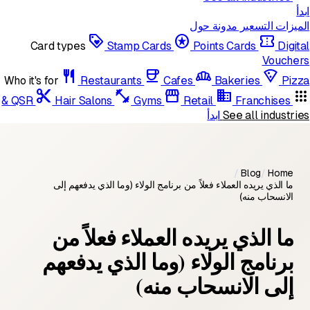
ابدأ
الميزات
التسعير
مدونة
حول
loyalty
stars
confirmation_number
Card types
Stamp Cards
Points Cards
Digital
Vouchers
restaurant
coffee
bakery_dining
local_pizza
Who it's for
Restaurants
Cafes
Bakeries
Pizza
content_cut
fitness_center
storefront
domain
apps
& QSR
Hair Salons
Gyms
Retail
Franchises
See all industries
ابدأ
/
Blog
/
Home
ما الذي يريده العملاء فعلاً من برنامج الولاء (وما الذي يدفعهم إلى
الانسحاب منه)
ما الذي يريده العملاء فعلاً من
برنامج الولاء (وما الذي يدفعهم
إلى الانسحاب منه)