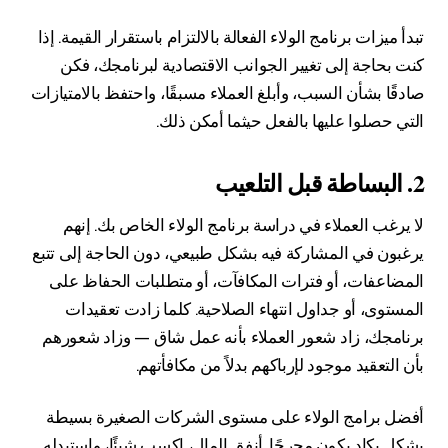
تبدأ ميزات برنامج الولاء الفعالة بالالتزام باستقرار القيمة. إذا
كنت بحاجة إلى تغيير الجوانب الاقتصادية لبرنامجك، فكن
صادقًا بشأن السبب، وأبلغ العملاء مسبقًا، واحتفظ بالامتيازات
التي حصلوا عليها بالفعل حيثما أمكن ذلك.
2. البساطة قبل التلعيب
لا يرغب العملاء في دراسة برنامج الولاء الخاص بك. إنهم
يرغبون في المشاركة فيه بشكل طبيعي، دون الحاجة إلى تتبع
المضاعفات، أو فترات المكافآت، أو متطلبات الحفاظ على
المستوى، أو جداول انتهاء الصلاحية. كلما زادت تعقيدات
برنامجك، زاد شعور العملاء بأنه عمل شاق — وزاد شعورهم
بأن التعقيد موجود لإرباكهم بدلاً من مكافأتهم.
أفضل برامج الولاء على مستوى الشركات الصغيرة بسيطة
بشكل يكاد يكون محرجًا. أنفق المال، اكسب شيئًا، واستبدله