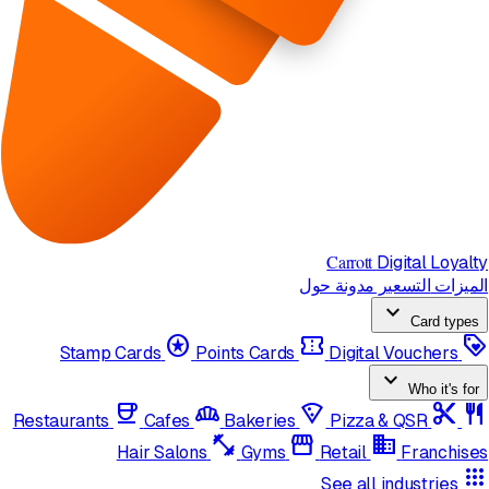
Carrott
Digital Loyalty
الميزات
التسعير
مدونة
حول
expand_more
Card types
stars
confirmation_number
loyalty
Stamp Cards
Points Cards
Digital Vouchers
expand_more
Who it's for
coffee
bakery_dining
local_pizza
content_cut
restaurant
Restaurants
Cafes
Bakeries
Pizza & QSR
fitness_center
storefront
domain
Hair Salons
Gyms
Retail
Franchises
apps
See all industries