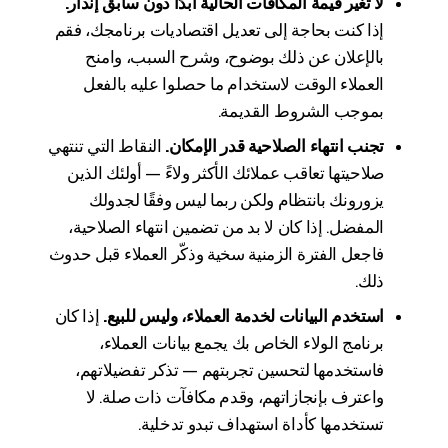
لا تغير قيمة المكافآت الحالية أبدًا دون سابق إنذار.
إذا كنت بحاجة إلى تعديل اقتصاديات برنامجك، فقم
بالإعلان عن ذلك بوضوح، وشرح السبب، وامنح
العملاء الوقت لاستخدام ما حصلوا عليه بالفعل
بموجب الشروط القديمة.
تجنب انتهاء الصلاحية قدر الإمكان.
النقاط التي تنتهي
صلاحيتها تعاقب عملائك الأكثر ولاءً — أولئك الذين
يزورونك بانتظام ولكن ربما ليس وفقًا لجدولك
المفضل. إذا كان لا بد من تضمين انتهاء الصلاحية،
فاجعل الفترة الزمنية سخية وذكّر العملاء قبل حدوث
ذلك.
استخدم البيانات لخدمة العملاء، وليس للبيع.
إذا كان
برنامج الولاء الخاص بك يجمع بيانات العملاء،
فاستخدمها لتحسين تجربتهم — تذكر تفضيلاتهم،
واعترف بإنجازاتهم، وقدم مكافآت ذات صلة. لا
تستخدمها كأداة استهداف تبدو تدخلية.