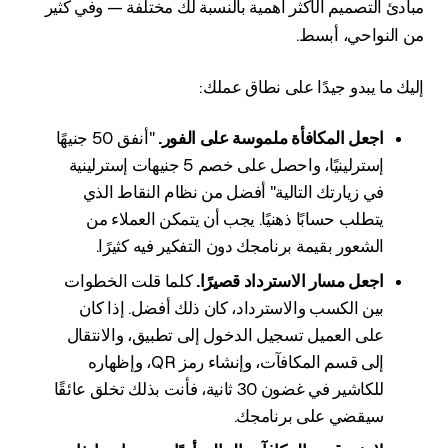
مبادئ التصميم الأكثر أهمية بالنسبة لك مختلفة — وفي كثير
من النواحي، أبسط.
إليك ما يبدو جيدًا على نطاق عملك:
اجعل المكافأة ملموسة على الفور.
"أنفق 50 جنيهًا
إسترلينيًا، واحصل على خصم 5 جنيهات إسترلينية
في زيارتك التالية" أفضل من نظام النقاط الذي
يتطلب حسابًا ذهنيًا. يجب أن يتمكن العملاء من
الشعور بقيمة برنامجك دون التفكير فيه كثيرًا.
اجعل مسار الاسترداد قصيرًا.
كلما قلت الخطوات
بين الكسب والاسترداد، كان ذلك أفضل. إذا كان
على العميل تسجيل الدخول إلى تطبيق، والانتقال
إلى قسم المكافآت، وإنشاء رمز QR، وإظهاره
للكاشير في غضون 30 ثانية، فأنت بذلك تخلق عائقًا
سيقضي على برنامجك.