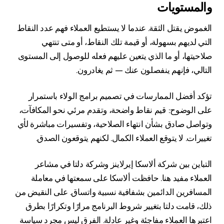
والمستويات
الغموض يقتل الثقة. عندما لا يستطيع العملاء فهم عدد النقاط
التي لديهم بسهولة، أو قيمة تلك النقاط، أو متى تنتهي
صلاحيتها، أو ما الذي يتعين عليهم فعله للوصول إلى المستوى
التالي، فإنهم ينفصلون عنك — ثم يغادرون.
تؤكد أفضل الممارسات في تصميم برامج الولاء باستمرار
على الوضوح: قيم نقاط واضحة، وتقدم مرئي نحو المكافآت،
وتواصل صادق بشأن انتهاء الصلاحية، وتفسيرات مباشرة لأي
تغييرات. لا يتوقع العملاء الكمال. لكنهم يتوقعون الصدق.
التباين بين شركة ألاسكا إيرلاينز وشركة دلتا في مشاعر
العملاء مفيد هنا. حافظت ألاسكا على سمعتها في معاملة
المسافرين الدائمين بشفافية نسبية واتساق. على النقيض من
ذلك، قامت دلتا بتغيير شروط البرنامج مرارًا وتكرارًا بطرق
اعتبرها العملاء مفاجئة وغير عادلة. الفرق ليس مجرد سياسة