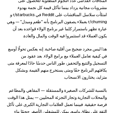
المكافآت القدامى عدد النجوم المطلوبة للحصول على
مشروبات مجانية يزداد بينما تتآكل قيمة كل نجمة بهدوء.
امتلأت سلاسل المناقشات على Reddit في r/starbucks و
r/churning بعملاء يصفون البرنامج بأنه "طعم ومبدل" — وهي
عبارة تظهر باستمرار كلما غير برنامج الولاء قواعده بعد أن
يكون العملاء قد استثمروا فيه الوقت والمال والعادة.
هذا ليس مجرد ضجيج من أقلية صاخبة. إنه يعكس تحولًا أوسع
في كيفية تعامل العملاء مع برامج الولاء. بعد عقود من
التسجيل والتتبع والتحفيز، طور الناس حدسًا حادًا لمعرفة متى
يكافئهم البرنامج حقًا ومتى يستخرج منهم القيمة. وبشكل
متزايد، يختارون الانسحاب.
بالنسبة للشركات الصغيرة والمستقلة — المقاهي والمطاعم
والمحلات التجارية وتجار التجزئة المحليين — يمثل هذا الوقت
فرصة حقيقية. فبينما تعمل العلامات التجارية الكبرى على تآكل
الثقة على نطاق واسع، يمكن للمشغلين الأصغر حجمًا بناء