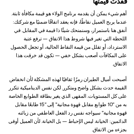
فقدت قيمتها
أهم شيء يمكن أن يقدمه برنامج الولاء هو قيمة مكافأة ثابتة.
عندما يربح العميل نقاطًا، فإنه يعقد اتفاقًا ضمنيًا مع شركتك:
أنفق هنا باستمرار، وسنمنحك شيئًا ذا قيمة في المقابل. في
اللحظة التي تغير فيها شروط هذا الاتفاق — ترفع عتبة
الاسترداد، أو تقلل من قيمة النقاط الحالية، أو تجعل الحصول
على المكافآت أصعب بشكل خفي — تكون قد خرقت هذا
الاتفاق.
أصبحت أميال الطيران رمزًا ثقافيًا لهذه المشكلة لأن انخفاض
القيمة حدث بشكل واضح ومتكرر. لكن نفس الديناميكية تتكرر
على كل المستويات. المقهى الذي يغير بطاقة الطوابع الخاصة
به من "10 طوابع مقابل قهوة مجانية" إلى "15 طابعًا مقابل
قهوة مجانية" سيواجه نفس رد الفعل العاطفي من زبائنه
الدائمين: الخيانة. ليس الإحباط — بل الخيانة. لأن العميل أوفى
بجزءه من الاتفاق.