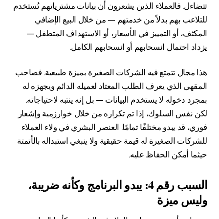
تتضاءل. فالعملاء الذين يشعرون أن بيانات مشترياتهم تُستخدم
للتلاعب بهم بدلاً من خدمتهم — من خلال البيع الإضافي
المكثف، أو التمييز في الأسعار، أو الاستهداف المتطفل —
يزداد احتمال انسحابهم أو انسحابهم الكامل.
هذا مجال تتمتع فيه الشركات الصغيرة بميزة طبيعية. فصاحب
المقهى الذي يعرف الطلب المعتاد لعميله الدائم ويجهزه له
بمجرد دخوله لا يستخدم البيانات — بل إنه ينتبه لاحتياجاته.
لكن نفس السلوك، إذا تم تكراره من خلال خوارزمية وإشعار
فوري، قد يبدو مختلفًا تمامًا. العنصر البشري في ولاء العملاء
للشركات الصغيرة له قيمة حقيقية ولا ينبغي استبداله بالأتمتة
حيثما أمكن الحفاظ عليه.
السبب رقم 4: يبدو البرنامج وكأنه ضريبة،
وليس ميزة