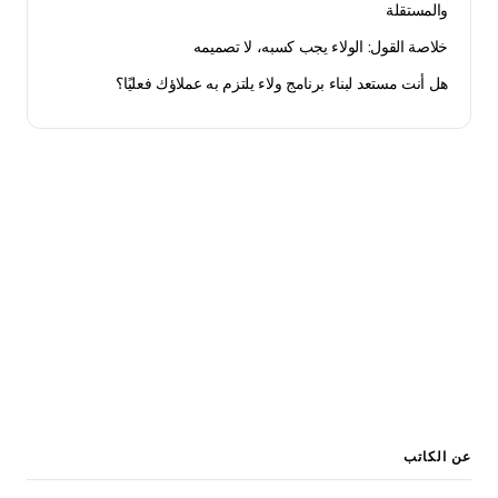
والمستقلة
خلاصة القول: الولاء يجب كسبه، لا تصميمه
هل أنت مستعد لبناء برنامج ولاء يلتزم به عملاؤك فعليًا؟
ابدأ برنامج الولاء المجاني
احصل على بطاقة ولاء رقمية جاهزة خلال 10 دقائق. Apple
Wallet و Google Wallet. تجربة مجانية 30 يومًا.
ابدأ الآن →
عن الكاتب