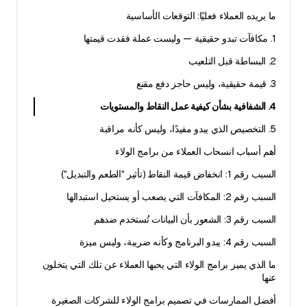
ما يريده العملاء فعليًا: التوقعات الأساسية
1. مكافآت تبدو حقيقية — وليست عملة فقدت قيمتها
2. البساطة قبل التلعيب
3. قيمة حقيقية، وليس حاجز دفع مقنع
4. الشفافية بشأن كيفية عمل النقاط والمستويات
5. التخصيص الذي يبدو مفيدًا، وليس كأنه مراقبة
أهم أسباب انسحاب العملاء من برامج الولاء
السبب رقم 1: انخفاض قيمة النقاط (تأثير "الطعم والتبديل")
السبب رقم 2: المكافآت التي يصعب أو يستحيل استبدالها
السبب رقم 3: الشعور بأن البيانات تُستخدم ضدهم
السبب رقم 4: يبدو البرنامج وكأنه ضريبة، وليس ميزة
ما الذي يميز برامج الولاء التي يحبها العملاء عن تلك التي يتخلون
عنها
أفضل الممارسات في تصميم برامج الولاء للشركات الصغيرة