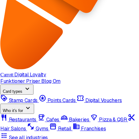
Carrott
Digital Loyalty
Funktioner
Priser
Blog
Om
expand_more
Card types
loyalty
stars
confirmation_number
Stamp Cards
Points Cards
Digital Vouchers
expand_more
Who it's for
restaurant
coffee
bakery_dining
local_pizza
content_cut
Restaurants
Cafes
Bakeries
Pizza & QSR
fitness_center
storefront
domain
Hair Salons
Gyms
Retail
Franchises
apps
See all industries