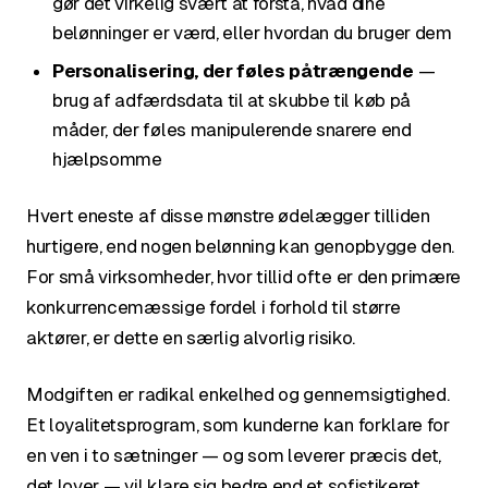
gør det virkelig svært at forstå, hvad dine
belønninger er værd, eller hvordan du bruger dem
Personalisering, der føles påtrængende
—
brug af adfærdsdata til at skubbe til køb på
måder, der føles manipulerende snarere end
hjælpsomme
Hvert eneste af disse mønstre ødelægger tilliden
hurtigere, end nogen belønning kan genopbygge den.
For små virksomheder, hvor tillid ofte er den primære
konkurrencemæssige fordel i forhold til større
aktører, er dette en særlig alvorlig risiko.
Modgiften er radikal enkelhed og gennemsigtighed.
Et loyalitetsprogram, som kunderne kan forklare for
en ven i to sætninger — og som leverer præcis det,
det lover — vil klare sig bedre end et sofistikeret