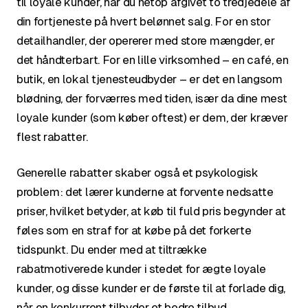
til loyale kunder, har du netop afgivet to tredjedele af
din fortjeneste på hvert belønnet salg. For en stor
detailhandler, der opererer med store mængder, er
det håndterbart. For en lille virksomhed – en café, en
butik, en lokal tjenesteudbyder – er det en langsom
blødning, der forværres med tiden, især da dine mest
loyale kunder (som køber oftest) er dem, der kræver
flest rabatter.
Generelle rabatter skaber også et psykologisk
problem: det lærer kunderne at forvente nedsatte
priser, hvilket betyder, at køb til fuld pris begynder at
føles som en straf for at købe på det forkerte
tidspunkt. Du ender med at tiltrække
rabatmotiverede kunder i stedet for ægte loyale
kunder, og disse kunder er de første til at forlade dig,
når en konkurrent tilbyder et bedre tilbud.