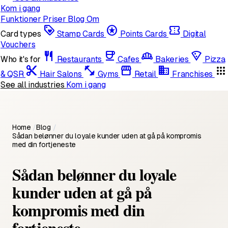
Kom i gang
Funktioner
Priser
Blog
Om
loyalty
stars
confirmation_number
Card types
Stamp Cards
Points Cards
Digital
Vouchers
restaurant
coffee
bakery_dining
local_pizza
Who it's for
Restaurants
Cafes
Bakeries
Pizza
content_cut
fitness_center
storefront
domain
apps
& QSR
Hair Salons
Gyms
Retail
Franchises
See all industries
Kom i gang
Home
/
Blog
/
Sådan belønner du loyale kunder uden at gå på kompromis
med din fortjeneste
Sådan belønner du loyale
kunder uden at gå på
kompromis med din
fortjeneste